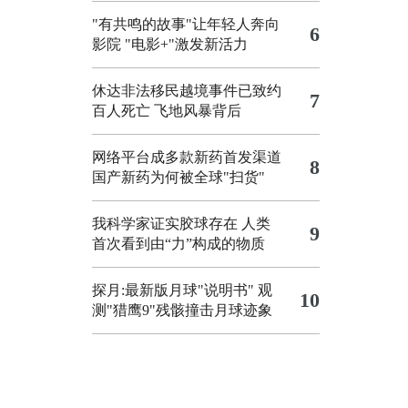
"有共鸣的故事"让年轻人奔向
6
影院
"电影+"激发新活力
休达非法移民越境事件已致约
7
百人死亡
飞地风暴背后
网络平台成多款新药首发渠道
8
国产新药为何被全球"扫货"
我科学家证实胶球存在 人类
9
首次看到由“力”构成的物质
探月:最新版月球"说明书"
观
10
测"猎鹰9"残骸撞击月球迹象