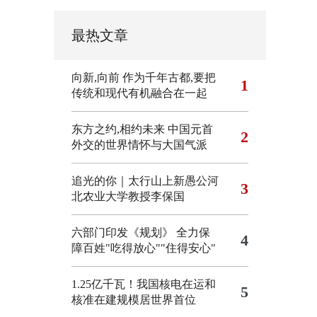
最热文章
向新,向前
作为千年古都,要把
1
传统和现代有机融合在一起
东方之约,相约未来 中国元首
2
外交的世界情怀与大国气派
追光的你｜太行山上新愚公河
3
北农业大学教授李保国
六部门印发《规划》 全力保
4
障百姓"吃得放心""住得安心"
1.25亿千瓦！我国核电在运和
5
核准在建规模居世界首位