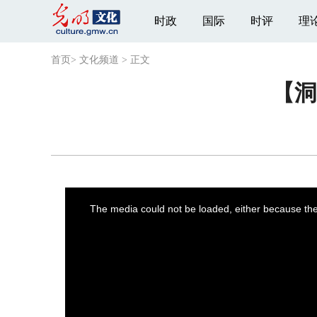
时政
国际
时评
理
首页
>
文化频道
>
正文
【洞
This
is
a
The media could not be loaded, either because the 
modal
window.