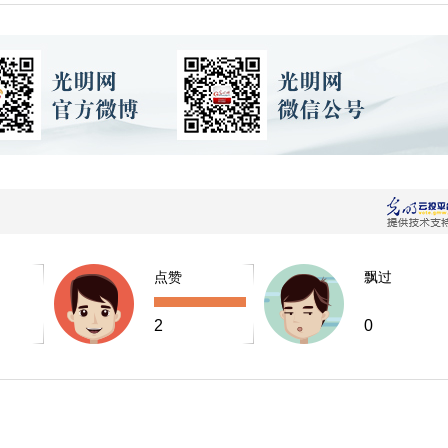
点赞
飘过
2
0