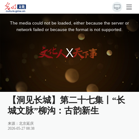
This
is
a
The media could not be loaded, either because the server or
modal
window.
network failed or because the format is not supported.
【洞见长城】第二十七集丨“长
城文脉”柳沟：古韵新生
来源：
北京延庆
2026-05-27 08:38