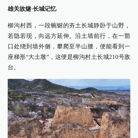
雄关故燧·长城记忆
柳沟村西，一段蜿蜒的夯土长城静卧于山野，
若隐若现，向远方延伸。沿土墙前行，在一豁
口处绕到墙外侧，攀爬至半山腰，便能看到一
座梯形“大土墩”，这便是柳沟村土长城210号敌
台。