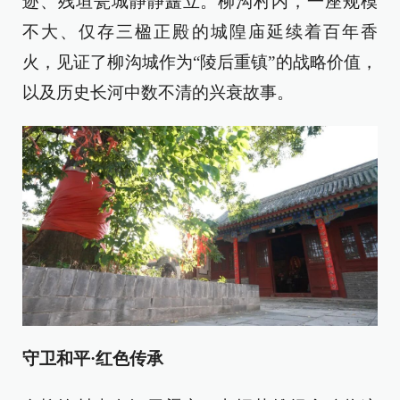
迹、残垣瓮城静静矗立。柳沟村内，一座规模
不大、仅存三楹正殿的城隍庙延续着百年香
火，见证了柳沟城作为“陵后重镇”的战略价值，
以及历史长河中数不清的兴衰故事。
守卫和平·红色传承