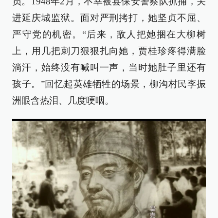
员。1948年2月，不幸被县保安警察队抓捕，关
进延庆城监狱。面对严刑拷打，她坚贞不屈、
严守党的机密。“后来，敌人把她捆在大柳树
上，用几把刺刀狠狠扎向她，贾桂珍疼得满脸
淌汗，始终没有喊叫一声，当时她肚子里还有
孩子。”回忆起英雄牺牲的场景，柳沟村民李振
洲眼含热泪、几度哽咽。