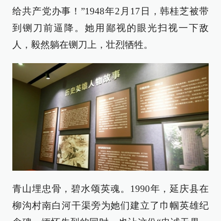
给共产党办事！”1948年2月17日，韩桂芝被带
到铡刀前逼降。她用鄙视的眼光扫视一下敌
人，毅然躺在铡刀上，壮烈牺牲。
青山埋忠骨，碧水颂英魂。1990年，延庆县在
柳沟村南白河干渠旁为她们建立了巾帼英雄纪