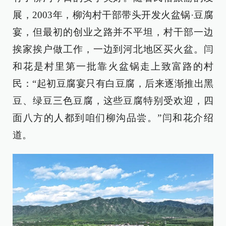
展，2003年，柳沟村干部带头开发火盆锅·豆腐
宴，但最初的创业之路并不平坦，村干部一边
挨家挨户做工作，一边到河北地区买火盆。闫
和花是村里第一批靠火盆锅走上致富路的村
民：“起初豆腐宴只有白豆腐，后来逐渐推出黑
豆、绿豆三色豆腐，这些豆腐特别受欢迎，四
面八方的人都到咱们柳沟品尝。”闫和花介绍
道。