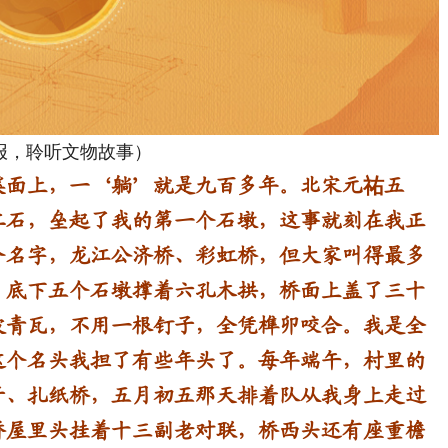
海报，聆听文物故事）
面上，一‘躺’就是九百多年。北宋元祐五
二石，垒起了我的第一个石墩，这事就刻在我正
个名字，龙江公济桥、彩虹桥，但大家叫得最多
，底下五个石墩撑着六孔木拱，桥面上盖了三十
坡青瓦，不用一根钉子，全凭榫卯咬合。我是全
这个名头我担了有些年头了。
每年端午，村里的
子、扎纸桥，五月初五那天排着队从我身上走过
桥屋里头挂着十三副老对联，桥西头还有座重檐