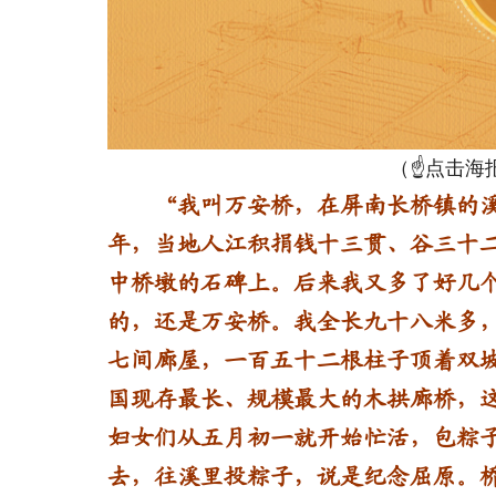
（☝点击
“我叫万安桥，在屏南长桥镇的溪
年，当地人江积捐钱十三贯、谷三十
中桥墩的石碑上。后来我又多了好几
的，还是万安桥。
我全长九十八米多
七间廊屋，一百五十二根柱子顶着双
国现存最长、规模最大的木拱廊桥，
妇女们从五月初一就开始忙活，包粽
去，往溪里投粽子，说是纪念屈原。