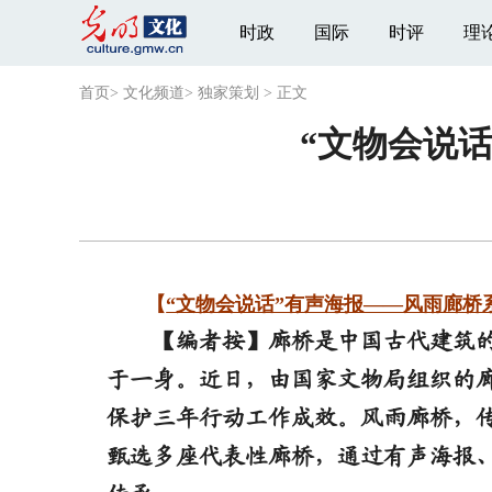
时政
国际
时评
理
首页
>
文化频道
>
独家策划
>
正文
“文物会说
【
“文物会说话”有声海报——风雨廊桥
【编者按】廊桥是中国古代建筑的
于一身。近日，由国家文物局组织的
保护三年行动工作成效。风雨廊桥，
甄选多座代表性廊桥，通过有声海报、