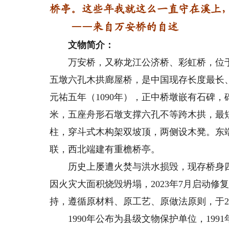
桥亭。这些年我就这么一直守在溪上
——来自万安桥的自述
文物简介：
万安桥，又称龙江公济桥、彩虹桥，位于
五墩六孔木拱廊屋桥，是中国现存长度最长
元祐五年（1090年），正中桥墩嵌有石碑，碑
米，五座舟形石墩支撑六孔不等跨木拱，最短拱跨
柱，穿斗式木构架双坡顶，两侧设木凳。东端
联，西北端建有重檐桥亭。
历史上屡遭火焚与洪水损毁，现存桥身四跨为1
因火灾大面积烧毁坍塌，2023年7月启动
持，遵循原材料、原工艺、原做法原则，于20
1990年公布为县级文物保护单位，1991