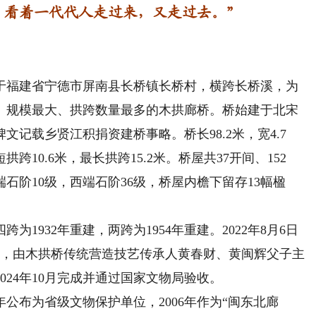
，看着一代代人走过来，又走过去。”
福建省宁德市屏南县长桥镇长桥村，横跨长桥溪，为
、规模最大、拱跨数量最多的木拱廊桥。桥始建于北宋
文记载乡贤江积捐资建桥事略。桥长98.2米，宽4.7
10.6米，最长拱跨15.2米。桥屋共37开间、152
石阶10级，西端石阶36级，桥屋内檐下留存13幅楹
932年重建，两跨为1954年重建。2022年8月6日
修复，由木拱桥传统营造技艺传承人黄春财、黄闽辉父子主
24年10月完成并通过国家文物局验收。
年公布为省级文物保护单位，2006年作为“闽东北廊