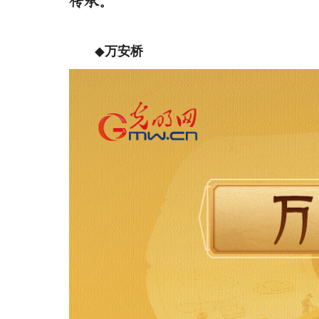
传承。
◆
万安桥