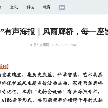
论
文化
科技
教育
话”有声海报｜风雨廊桥，每一座
来源：
光明网
2026-05-27 22:41
系列
】
重要瑰宝，集历史底蕴、科学智慧、艺术美感
廊桥保护成果主题宣传活动启动，深度聚焦廊桥
传奇记忆。本期“文物会说话”有声海报专栏，
AI配音等形式，共同凝望廊桥横跨千年的文脉