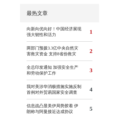
最热文章
向新向优向好！中国经济展现
1
强大韧性和活力
两部门预拨3.3亿中央自然灾
2
害救灾资金 支持8省份救灾
全总印发通知 加强安全生产
3
和劳动保护工作
我对美涉华消极措施实施反制
4
首例对外贸易国家安全调查
信息战凸显美伊局势胶着
伊
5
朗称与阿曼接近达成协议