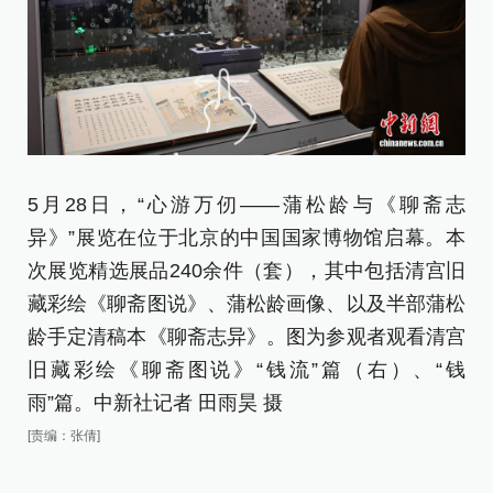
5月28日，“心游万仞——蒲松龄与《聊斋志
5
异》”展览在位于北京的中国国家博物馆启幕。本
异
次展览精选展品240余件（套），其中包括清宫旧
次
藏彩绘《聊斋图说》、蒲松龄画像、以及半部蒲松
藏
龄手定清稿本《聊斋志异》。图为参观者观看清宫
龄
旧藏彩绘《聊斋图说》“钱流”篇（右）、“钱
的
雨”篇。中新社记者 田雨昊 摄
定
名
[责编：张倩]
[责