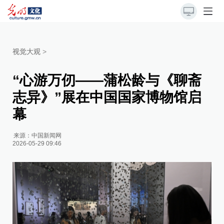
视觉大观
>
“心游万仞——蒲松龄与《聊斋
志异》”展在中国国家博物馆启
幕
来源：
中国新闻网
2026-05-29 09:46