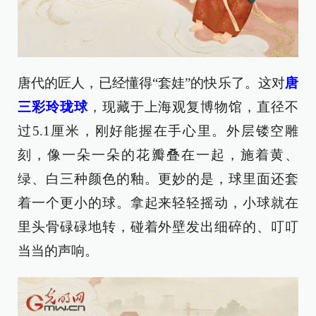
唐代的匠人，已经懂得“套娃”的快乐了。这对
唐
三彩玲珑球
，现藏于上海观复博物馆，直径不
过5.1厘米，刚好能握在手心里。外层镂空雕
刻，像一朵一朵的花瓣叠在一起，施着黄、
绿、白三种颜色的釉。更妙的是，球里面还套
着一个更小的球。拿起来轻轻摇动，小球就在
里头骨碌碌地转，碰着外壁发出细碎的、叮叮
当当的声响。