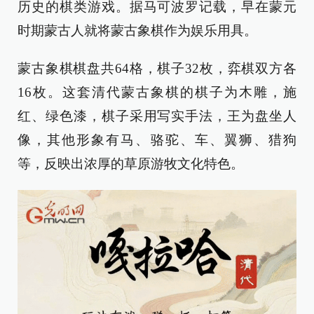
历史的棋类游戏。据马可波罗记载，早在蒙元
时期蒙古人就将蒙古象棋作为娱乐用具。
蒙古象棋棋盘共64格，棋子32枚，弈棋双方各
16枚。这套清代蒙古象棋的棋子为木雕，施
红、绿色漆，棋子采用写实手法，王为盘坐人
像，其他形象有马、骆驼、车、翼狮、猎狗
等，反映出浓厚的草原游牧文化特色。