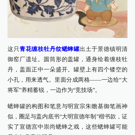
这只
青花缠枝牡丹纹蟋蟀罐
出土于景德镇明清
御窑厂遗址。圆筒形的盖罐，通身绘着缠枝牡
丹，盖面正中一朵盛开。罐壁上有四个镂空的
小孔，用来透气。里面分成两格——一边给“大
将军”养精蓄锐，一边作为“竞技场”。
蟋蟀罐的构图和笔意与明宣宗朱瞻基御笔画神
似，圈足与盖内底书“大明宣德年制”楷书款，证
实了宣德宫中崇尚蟋蟀之戏，这些蟋蟀罐可能