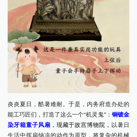
炎炎夏日，酷暑难耐。于是，内务府造办处的
能工巧匠们，打造了这么一个“机灵鬼”：
铜镀金
染牙箱童子风扇
，
现藏于故宫博物院，
以暑日
生活中挥扇纳凉的动作为原型，将复杂的机械