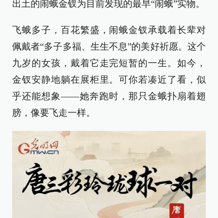
出土的闹蛾金钗为目前发现的最早“闹蛾”实物。
飞蛾多子，百花繁盛，闹蛾金钗承载着长辈对
佩戴者“多子多福、生生不息”的美好祈愿。这个
九岁的女孩，戴着它走完短暂的一生。如今，
金钗安静地躺在展柜里。可你若凑近了看，似
乎还能想象——她奔跑时，那只金蛾扑扇着翅
膀，像要飞走一样。