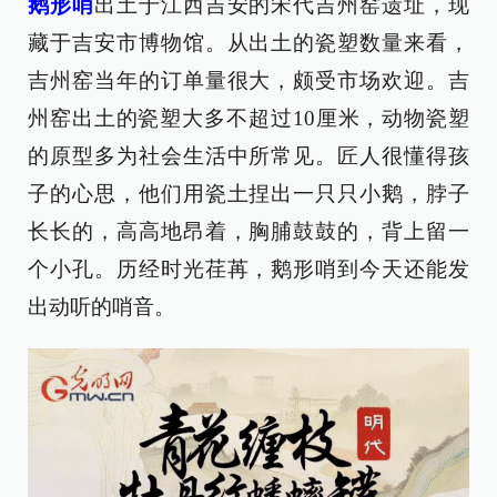
鹅形哨
出土于江西吉安的宋代吉州窑遗址，现
藏于吉安市博物馆。从出土的瓷塑数量来看，
吉州窑当年的订单量很大，颇受市场欢迎。吉
州窑出土的瓷塑大多不超过10厘米，动物瓷塑
的原型多为社会生活中所常见。匠人很懂得孩
子的心思，他们用瓷土捏出一只只小鹅，脖子
长长的，高高地昂着，胸脯鼓鼓的，背上留一
个小孔。历经时光荏苒，鹅形哨到今天还能发
出动听的哨音。