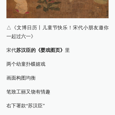
△《文博日历丨儿童节快乐！宋代小朋友邀你
一起过六一》
宋代
苏汉臣的《婴戏图页》
里
两个幼童扑蝶嬉戏
画面构图均衡
笔致工丽又饶有情趣
右下署款“苏汉臣”