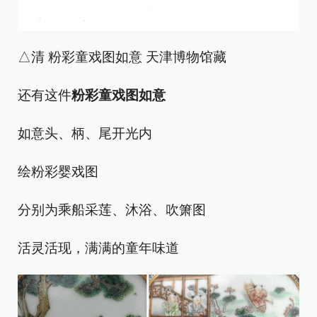
△清 粉彩童戏图如意 天津博物馆藏
还有这件
粉彩童戏图如意
如意头、柄、尾开光内
绘粉彩婴戏图
分别为乘船采莲、沐浴、吹箫图
活灵活现，满满的童年味道