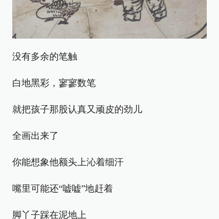
没有多余的笔触
白地黑彩，寥寥数笔
就把孩子那股认真又顽皮的劲儿
全画出来了
你能想象他额头上沁着细汗
嘴里可能还“嘘嘘”地赶着
脚丫子踩在泥地上