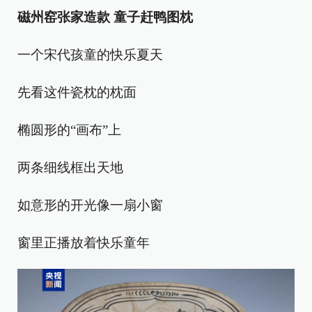
磁州窑张家造款 童子赶鸭图枕
一个宋代孩童的快乐夏天
先看这件瓷枕的枕面
椭圆形的“画布”上
两条细线框出天地
如意形的开光像一扇小窗
窗里正播放着快乐童年