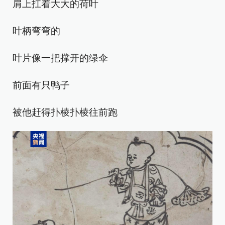
肩上扛着大大的荷叶
叶柄弯弯的
叶片像一把撑开的绿伞
前面有只鸭子
被他赶得扑棱扑棱往前跑