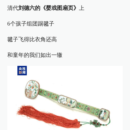
清代
刘德六的《婴戏图扇页》
上
6个孩子组团踢毽子
毽子飞得比衣角还高
和童年的我们如出一辙