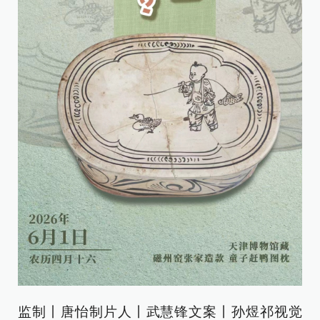
监制丨唐怡制片人丨武慧锋文案丨孙煜祁视觉