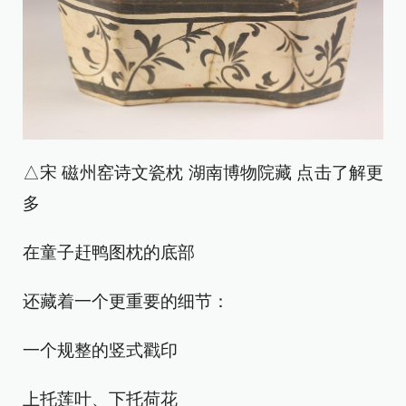
△宋 磁州窑诗文瓷枕 湖南博物院藏 点击了解更
多
在童子赶鸭图枕的底部
还藏着一个更重要的细节：
一个规整的竖式戳印
上托莲叶、下托荷花