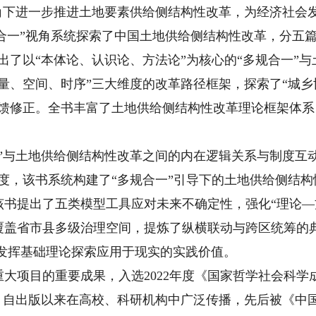
视角下进一步推进土地要素供给侧结构性改革，为经济社会
合一”视角系统探索了中国土地供给侧结构性改革，分五篇
出了以“本体论、认识论、方法论”为核心的“多规合一”
量、空间、时序”三大维度的改革路径框架，探索了“城
反馈修正。全书丰富了土地供给侧结构性改革理论框架体
与土地供给侧结构性改革之间的内在逻辑关系与制度互动
度，该书系统构建了“多规合一”引导下的土地供给侧结
该书提出了五类模型工具应对未来不确定性，强化“理论—
覆盖省市县多级治理空间，提炼了纵横联动与跨区统筹的
地发挥基础理论探索应用于现实的实践价值。
目的重要成果，入选2022年度《国家哲学社会科学成果
”，自出版以来在高校、科研机构中广泛传播，先后被《中