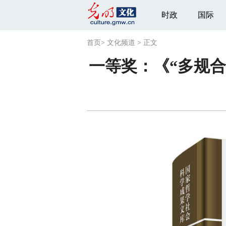
时政
国际
首页
>
文化频道
>
正文
一等奖：《“多规