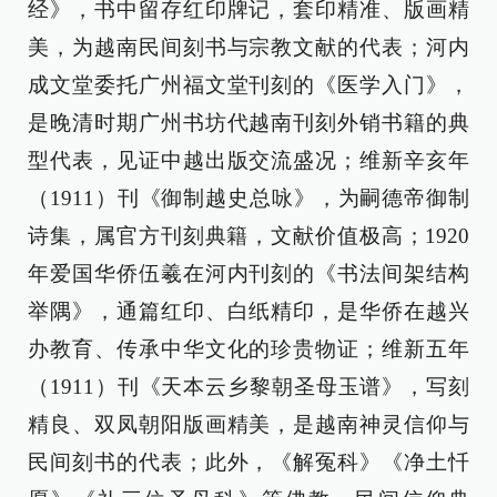
经》，书中留存红印牌记，套印精准、版画精
美，为越南民间刻书与宗教文献的代表；河内
成文堂委托广州福文堂刊刻的《医学入门》，
是晚清时期广州书坊代越南刊刻外销书籍的典
型代表，见证中越出版交流盛况；维新辛亥年
（1911）刊《御制越史总咏》，为嗣德帝御制
诗集，属官方刊刻典籍，文献价值极高；1920
年爱国华侨伍羲在河内刊刻的《书法间架结构
举隅》，通篇红印、白纸精印，是华侨在越兴
办教育、传承中华文化的珍贵物证；维新五年
（1911）刊《天本云乡黎朝圣母玉谱》，写刻
精良、双凤朝阳版画精美，是越南神灵信仰与
民间刻书的代表；此外，《解冤科》《净土忏