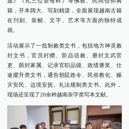
愿》《礼三位圣母科》等佛教、民间信仰典
籍，开本阔大、写刻精湛，全面展现越南古籍
在刊刻、装帧、文字、艺术等方面的独特成
就。
活动展示了一批制敕类文书，包括地方神灵敕
封文书，官员封赠、阶品诰敕、册封文武官
吏、荫封家属、记录官职品级、政绩褒奖、仕
途擢升类文书，通告朝廷政令、民俗教化、赈
灾安民、边境安抚、礼法规制类文书。此外，
现场还呈现了20余种越南杂字类写本文献。