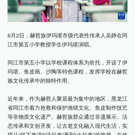
6月2日，赫哲族伊玛堪市级代表性传承人吴静在同
6
江市第五小学教授学生伊玛堪演唱。
江
同江市第五小学以学校课程体系为依托，开设了伊
同
玛堪、鱼皮画、沙陶等特色课程，发挥学校在赫哲
玛
族文化传承中的独特作用。
族
近年来，作为赫哲人聚居最为集中的地区，黑龙江
近
省同江市着力抢救和保护渔猎文化、鱼皮制作技艺
省
等非物质文化遗产。赫哲族群众通过非遗展示、活
等
态传承和文创开发，让古老文化融入现代生活，实
态