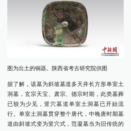
图为出土的铜器。陕西省考古研究院供图
据了解，该墓为斜坡墓道多天井长方形单室土
洞墓，玄宗天宝、肃宗、德宗时期，此类墓葬
已较为少见，竖穴墓道单室土洞墓已开始流
行。单室土洞墓贯穿整个唐代，中晚唐时期墓
道由斜坡式变为竖穴式，范凝墓当为旧传统的