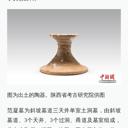
图为出土的陶器。陕西省考古研究院供图
范凝墓为斜坡墓道三天井单室土洞墓，由斜坡
墓道、3个天井、3个过洞、甬道及墓室组成，