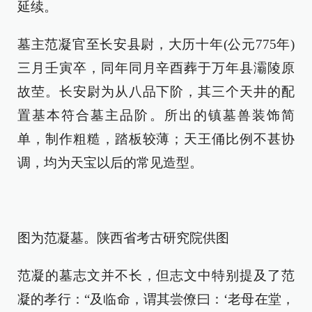
延续。
墓主范凝官至长安县尉，大历十年(公元775年)
三月壬寅卒，同年同月辛酉葬于万年县灞陵原
故茔。长安尉为从八品下阶，其三个天井的配
置基本符合墓主品阶。所出的镇墓兽装饰简
单，制作粗糙，踏板较薄；天王俑比例不甚协
调，均为天宝以后的常见造型。
图为范凝墓。陕西省考古研究院供图
范凝的墓志文并不长，但志文中特别提及了范
凝的孝行：“及临命，谓其尝僚曰：‘老母在堂，