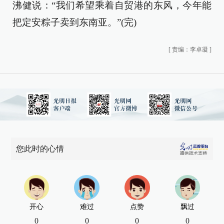
沸健说：“我们希望乘着自贸港的东风，今年能
把定安粽子卖到东南亚。”(完)
[
责编：李卓凝
]
您此时的心情
开心
难过
点赞
飘过
0
0
0
0