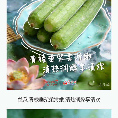
丝瓜
青棱垂架柔滑嫩 清热润燥享清欢