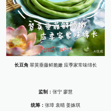
长豆角
翠荚垂藤鲜脆嫩 应季家常味绵长
监制：
张宁 廖慧
统筹：
张璋 袁晴 姜姝琪