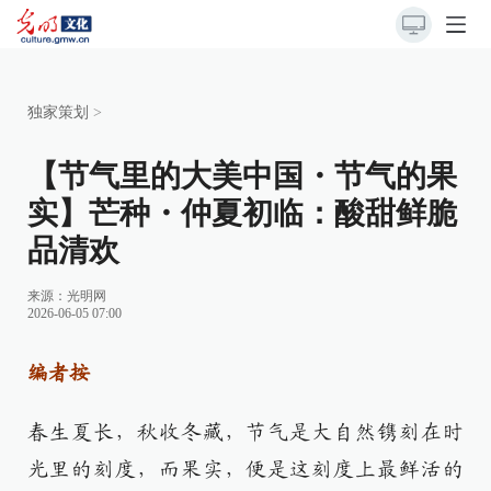
独家策划
>
【节气里的大美中国・节气的果
实】芒种・仲夏初临：酸甜鲜脆
品清欢
来源：
光明网
2026-06-05 07:00
编者按
春生夏长，秋收冬藏，节气是大自然镌刻在时
光里的刻度，而果实，便是这刻度上最鲜活的