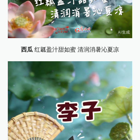
西瓜
红瓤盈汁甜如蜜 清润消暑沁夏凉