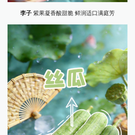
李子
紫果凝香酸甜脆 鲜润适口满庭芳