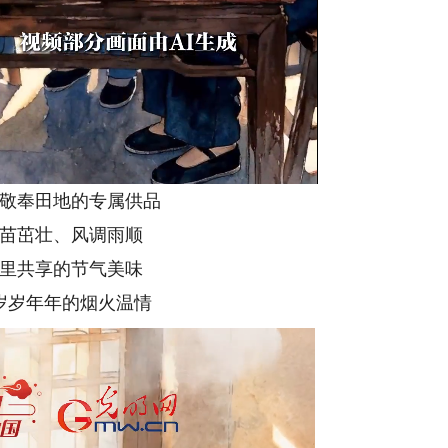
敬奉田地的专属供品
苗茁壮、风调雨顺
里共享的节气美味
岁岁年年的烟火温情