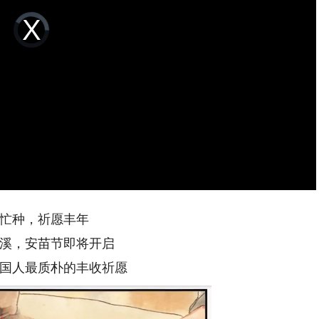
Video
Player
is
loading.
忙种，祈愿丰年
溪，安苗节即将开启
国人最质朴的丰收祈愿