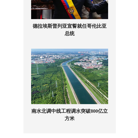
德拉埃斯普列亚宣誓就任哥伦比亚
总统
南水北调中线工程调水突破800亿立
方米