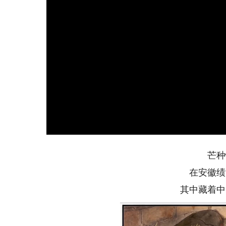
芒种
在安徽绩
其中藏着中