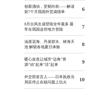
创新涌动，坚韧向前——解读
6
前7个月我国外贸成绩单
8月台风生成登陆全年最多 最
7
常在我国这些地方登陆
油菜花海、丹崖碧水、林海天
8
池 解锁各地夏日体验
暖心改造让城市“边角”资
9
源“动”起来“活”起来
外交部发言人——日本执政当
10
局应停止在核问题上玩火