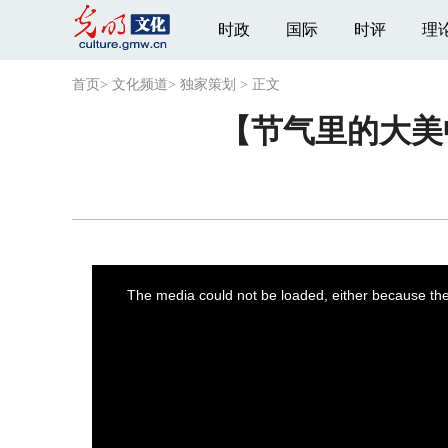
时政
国际
时评
理
首页
>
文化频道
>
独家策划
>
正文
【节气里的大美
This
is
a
The media could not be loaded, either because the 
modal
window.