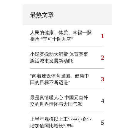
最热文章
人民的健康、体质、幸福一脉
1
相承
“宁可十防九空”
小球赛撬动大消费 体育赛事
2
激活城市发展新动能
“向着建设体育强国、健康中
3
国的目标不断迈进”
最是真情暖人心 中国元首外
4
交的世界情怀与大国气派
上半年规模以上工业中小企业
5
增加值同比增长5.8%