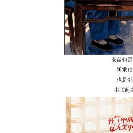
安苗包是
祈求秧
也是邻
串联起