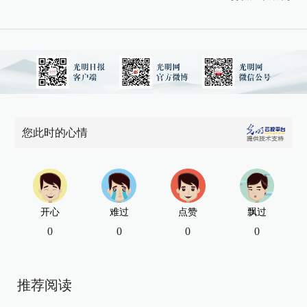
您此时的心情
开心
难过
点赞
飘过
0
0
0
0
推荐阅读