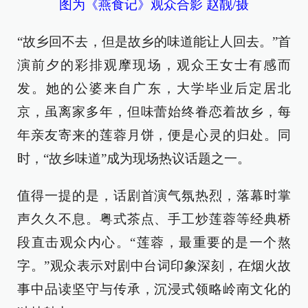
图为《燕食记》观众合影 赵靓/摄
“故乡回不去，但是故乡的味道能让人回去。”首
演前夕的彩排观摩现场，观众王女士有感而
发。她的公婆来自广东，大学毕业后定居北
京，虽离家多年，但味蕾始终眷恋着故乡，每
年亲友寄来的莲蓉月饼，便是心灵的归处。同
时，“故乡味道”成为现场热议话题之一。
值得一提的是，话剧首演气氛热烈，落幕时掌
声久久不息。粤式茶点、手工炒莲蓉等经典桥
段直击观众内心。“莲蓉，最重要的是一个熬
字。”观众表示对剧中台词印象深刻，在烟火故
事中品读坚守与传承，沉浸式领略岭南文化的