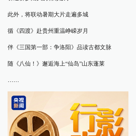
此外，将联动暑期大片走遍多城
循《四渡》赴贵州重温峥嵘岁月
伴《三国第一部：争洛阳》品读古都文脉
随《八仙！》邂逅海上“仙岛”山东蓬莱
……