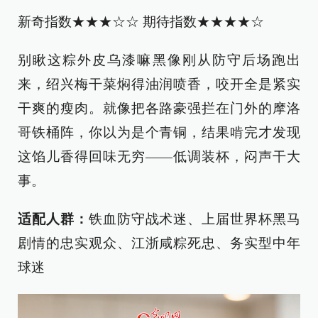
‌新奇指数★★★☆☆ 期待指数★★★★☆
别瞅这粽外皮乌漆嘛黑像刚从防守后场跑出
来，绍兴梅干菜焖得油润喷香，咬开全是紧实
干爽的瘦肉。就像把各路豪强拦在门外的摩洛
哥铁桶阵，你以为是个青铜，结果啃完才发现
这馅儿香得回味无穷——低调装杯，闷声干大
事。
适配人群：
铁血防守战术迷、上届世界杯黑马
剧情的忠实观众、江浙咸粽死忠、务实型中年
球迷