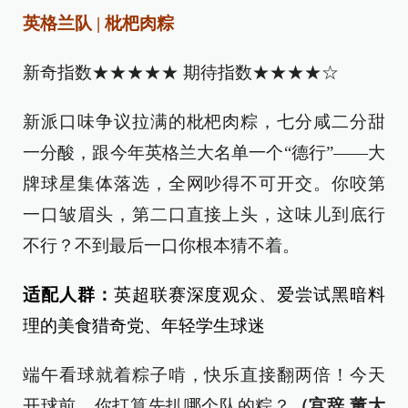
英格兰队 | 枇杷肉粽
‌新奇指数★★★★★ 期待指数★★★★☆
新派口味争议拉满的枇杷肉粽，七分咸二分甜
一分酸，跟今年英格兰大名单一个“德行”——大
牌球星集体落选，全网吵得不可开交。你咬第
一口皱眉头，第二口直接上头，这味儿到底行
不行？不到最后一口你根本猜不着。
适配人群：
英超联赛深度观众、爱尝试黑暗料
理的美食猎奇党、年轻学生球迷
端午看球就着粽子啃，快乐直接翻两倍！今天
开球前，你打算先扒哪个队的粽？
（宫辞 董大