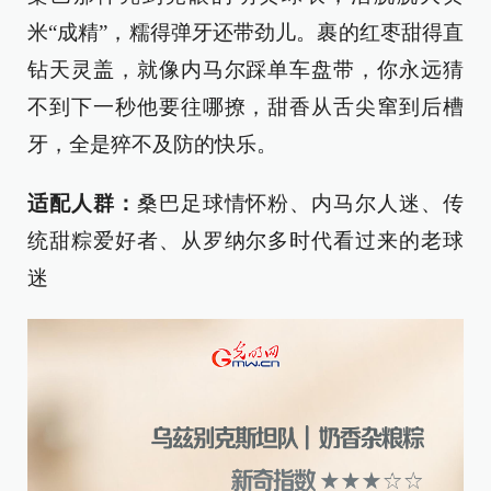
米“成精”，糯得弹牙还带劲儿。裹的红枣甜得直
钻天灵盖，就像内马尔踩单车盘带，你永远猜
不到下一秒他要往哪撩，甜香从舌尖窜到后槽
牙，全是猝不及防的快乐。
适配人群：
桑巴足球情怀粉、内马尔人迷、传
统甜粽爱好者、从罗纳尔多时代看过来的老球
迷