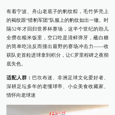
有着宁波、舟山老底子的豹纹粽，毛竹笋壳上
的褐纹跟“猎豹军团”队服上的豹纹如出一辙。时
隔52年才回归世界杯赛场，这半个世纪的劲儿
全攒在糯米饭里，空口吃是清鲜弹牙，蘸白糖
的简单吃法反而撞出最野的赛场冲击力——收
获队史首粒进球拿到积分，让C罗里程碑之夜彻
底失色。
适配人群：
巴坎布迷、非洲足球文化爱好者、
深耕足坛多年的老懂球帝、小众美食收藏家、
情怀向老球迷