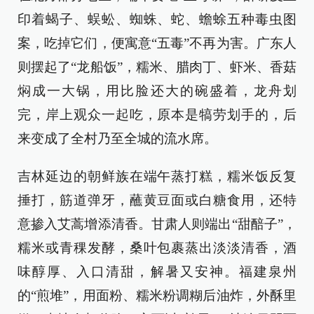
印着蝎子、蜈蚣、蜘蛛、蛇、蟾蜍五种毒虫图
案，吃掉它们，便寓意“五毒”不再为害。广东人
则摆起了“龙船饭”，糯米、腊肉丁、虾米、香菇
焖成一大锅，用比脸还大的碗盛着，龙舟划
完，岸上观众一起吃，原本是犒劳划手的，后
来变成了全村乃至全城的流水席。
吉林延边的朝鲜族在端午蒸打糕，糯米饭反复
捶打，筋道弹牙，蘸黄豆面或白糖食用，还特
意掺入艾蒿增添清香。甘肃人则端出“甜醅子”，
糯米或青稞发酵，桑叶包裹蒸出淡淡清香，酒
味醇厚、入口清甜，解暑又安神。福建泉州
的“煎堆”，用面粉、糯米粉调糊后油炸，外酥里