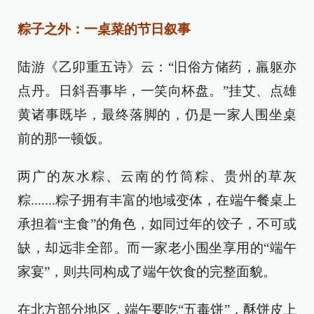
粽子之外：一桌菜的节日叙事
陆游《乙卯重五诗》云：“旧俗方储药，羸躯亦
点丹。日斜吾事毕，一笑向杯盘。”挂艾、点雄
黄诸事既毕，最终落脚的，仍是一家人围坐桌
前的那一顿饭。
两广的灰水粽、云南的竹筒粽、贵州的草灰
粽.......粽子拥有丰富的地域变体，在端午餐桌上
承担着“主食”的角色，如同过年的饺子，不可或
缺，却远非全部。而一家老小围坐享用的“端午
家宴”，则共同构成了端午饮食的完整面貌。
在北方部分地区，端午要吃“五毒饼”，酥饼皮上