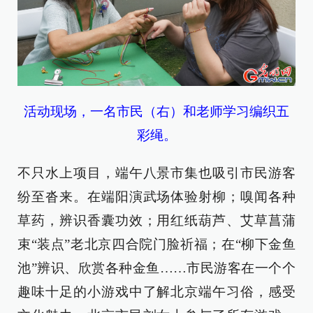
活动现场，一名市民（右）和老师学习编织五
彩绳。
不只水上项目，端午八景市集也吸引市民游客
纷至沓来。在端阳演武场体验射柳；嗅闻各种
草药，辨识香囊功效；用红纸葫芦、艾草菖蒲
束“装点”老北京四合院门脸祈福；在“柳下金鱼
池”辨识、欣赏各种金鱼……市民游客在一个个
趣味十足的小游戏中了解北京端午习俗，感受