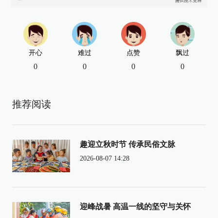
开心
难过
点赞
飘过
0
0
0
0
推荐阅读
趣迎立秋时节 传承民俗文脉
2026-08-07 14:28
迎峰战暑 高温一线的坚守与关怀