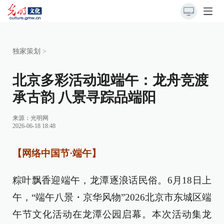
独家策划
>
北京多彩活动迎端午：龙舟竞渡
承古韵 八景寻踪品端阳
来源：
光明网
2026-06-18 18:48
【网络中国节·端午】
粽叶飘香迎端午，龙潭逐浪话民俗。6月18日上
午，“端午八景・京华风物”2026北京市东城区端
午节文化活动在龙潭公园启幕。本次活动集龙