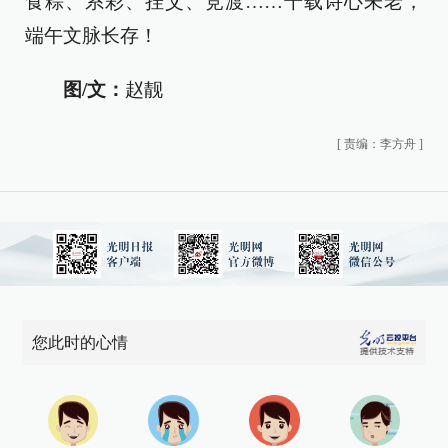
食粽、系彩、挂艾、竞渡……千载诗心未老，
端午文脉长存！
图/文：
赵靓
[
责编：李方舟
]
您此时的心情