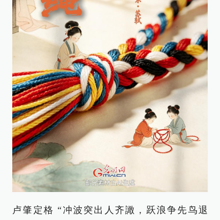
卢肇定格 “冲波突出人齐譀，跃浪争先鸟退