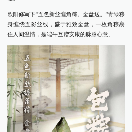
欧阳修写下“五色新丝缠角粽。金盘送。”青绿粽
身缠绕五彩丝线，盛于雅致金盘，一枚角粽裹
住人间温情，是端午互赠安康的脉脉心意。