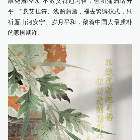
殷尧藩吟咏“不效艾符趋习俗，但祈蒲酒话升
平。”悬艾挂符、浅酌蒲酒，褪去繁缛仪式，只
祈愿山河安宁、岁月平和，藏着中国人最质朴
的家国期许。