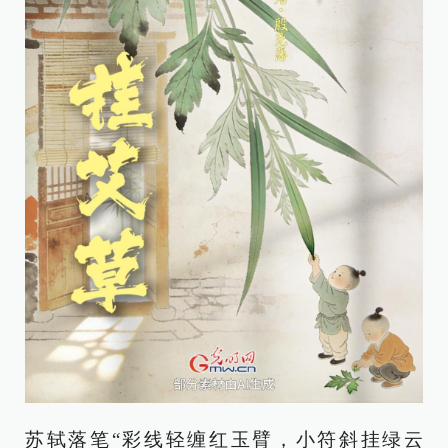
苏轼落笔“彩线轻缠红玉臂，小符斜挂绿云