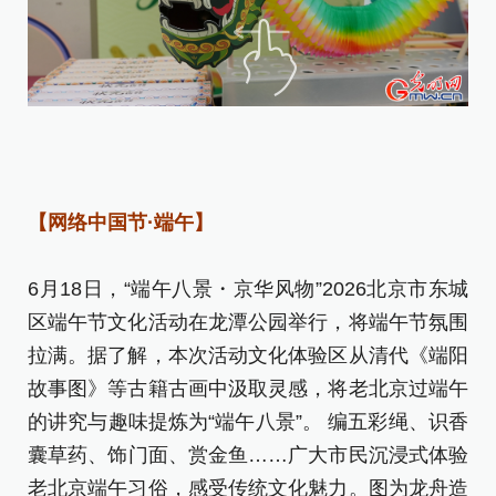
在
蒲
【网络中国节·端午】
祈
[责
6月18日，“端午八景・京华风物”2026北京市东城
区端午节文化活动在龙潭公园举行，将端午节氛围
拉满。据了解，本次活动文化体验区从清代《端阳
故事图》等古籍古画中汲取灵感，将老北京过端午
的讲究与趣味提炼为“端午八景”。 编五彩绳、识香
囊草药、饰门面、赏金鱼……广大市民沉浸式体验
老北京端午习俗，感受传统文化魅力。图为龙舟造