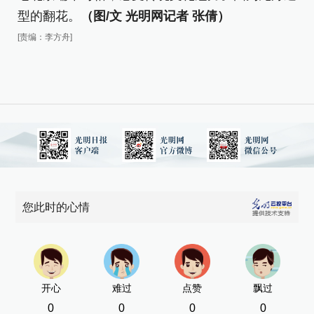
型的翻花。
（图/文 光明网记者 张倩）
[责编：李方舟]
您此时的心情
开心
难过
点赞
飘过
0
0
0
0