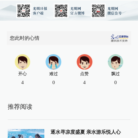
您此时的心情
开心
难过
点赞
飘过
4
0
4
0
推荐阅读
逐水寻凉度盛夏 亲水游乐悦人心