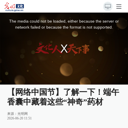
This
is
a
The media could not be loaded, either because the server or
modal
window.
network failed or because the format is not supported.
【网络中国节】了解一下！端午
香囊中藏着这些“神奇”药材
来源：
光明网
2026-06-20 11:51