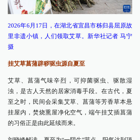
2026年6月17日，在湖北省宜昌市秭归县屈原故
里非遗小镇，人们领取艾草。新华社记者 马宁
摄
挂艾草菖蒲辟秽驱虫源自夏至
艾草、菖蒲气味辛烈，可抑菌驱虫、驱散湿
浊，是古人天然的居家消毒手段。在古代，夏
至之时，民间会采集艾草、菖蒲等芳香草本悬
挂屋内，焚烧熏屋净化空气，端午挂艾插菖蒲
的习俗正是由此延续而来。
刘晓峰解读，夏至为“一阴生”节点，阳气达到顶