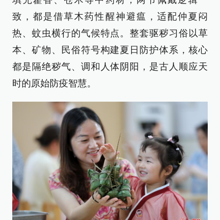
致，都是借草木药性醒神避瘟，适配仲夏闷
热、蚊虫横行的气候特点。整套驱秽习俗以草
本、矿物、民俗符号构建夏日防护体系，核心
都是隔绝秽气、调和人体阴阳，是古人顺应天
时的原始防疫智慧。