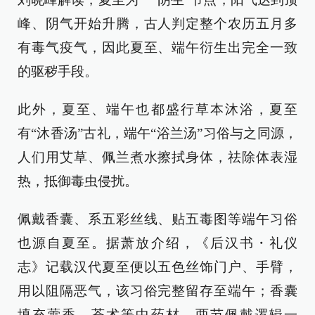
峰、阴气开始升腾，古人判定整个农历五月多
有毒气疫气，因此夏至、端午衍生出完全一致
的驱秽手段。
此外，夏至、端午也都盛行草本沐浴，夏至
有“沐香汤”古礼，端午“浴兰汤”习俗与之同源，
人们用艾草、佩兰煮水擦拭身体，祛除体表湿
热，抵御毒虫侵扰。
佩戴香囊、系五彩丝线、贴五毒图等端午习俗
也源自夏至。据萧放介绍，《后汉书・礼仪
志》记载汉代夏至便以五色丝饰门户、手臂，
用以阻隔恶气，该习俗完整留存至端午；香囊
填充藿香、苍术等中药材，两节佩戴逻辑一