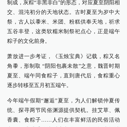
制成，灰粽“非黑非白”的形态，对应夏至阴阳相
交、混沌初分的天地状态。古时夏至为岁中大
祭，古人以黍米、米团、粉糕供奉天地，祈求
五谷丰登，这类软糯米制祭祀点心，正是端午
粽子的文化前身。
萧放进一步考证，《玉烛宝典》记载，粽又名
角黍，形制取 “阴阳包裹未散”之意，魏晋时期
夏至、端午同食粽子，直到唐代后，食粽重心
逐步转移至五月初五端午。
今年端午假期“邂逅”夏至，为人们解锁仲夏传
统、探寻两节民俗渊源提供契机。挂艾草、佩
香囊、食粽子……人们在丰富鲜活的民俗活动