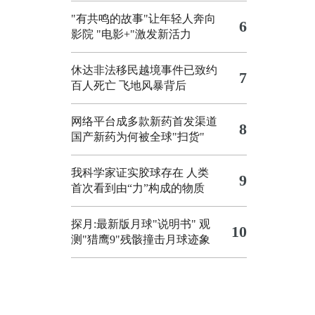
"有共鸣的故事"让年轻人奔向
6
影院
"电影+"激发新活力
休达非法移民越境事件已致约
7
百人死亡
飞地风暴背后
网络平台成多款新药首发渠道
8
国产新药为何被全球"扫货"
我科学家证实胶球存在 人类
9
首次看到由“力”构成的物质
探月:最新版月球"说明书"
观
10
测"猎鹰9"残骸撞击月球迹象