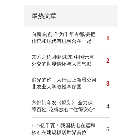
最热文章
向新,向前
作为千年古都,要把
1
传统和现代有机融合在一起
东方之约,相约未来 中国元首
2
外交的世界情怀与大国气派
追光的你｜太行山上新愚公河
3
北农业大学教授李保国
六部门印发《规划》 全力保
4
障百姓"吃得放心""住得安心"
1.25亿千瓦！我国核电在运和
5
核准在建规模居世界首位