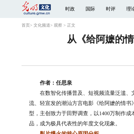
时政
国际
时评
理
首页
>
文化频道
>
观察
>
正文
从《给阿嬷的情
作者：任思泉
在数智化传播普及、短视频流量泛滥、文
流、轻宣发的潮汕方言电影《给阿嬷的情书》
型，主创致力于田野调查，以1400万制作成
品，成为极具代表性的年度文化现象。
影片爆火的核心原因分析