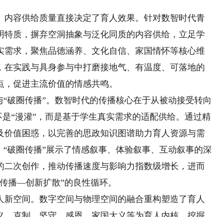
内容供给质量直接决定了育人效果。针对数智时代青
明特质，摒弃空洞抽象与泛化同质的内容供给，立足学
实需求，聚焦品德涵养、文化自信、家国情怀等核心维
，在实践与具身参与中打磨接地气、有温度、可落地的
点，促进主流价值的情感共鸣。
“破圈传播”。数智时代的传播核心在于从被动接受转向
更不是“漫灌”，而是基于学生真实需求的适配供给。通过精
及价值困惑，以完善的思政知识图谱助力育人资源与需
。“破圈传播”展示了情感叙事、体验叙事、互动叙事的深
的二次创作，推动传播速度与影响力指数级增长，进而
传播—创新扩散”的良性循环。
新空间。数字空间与物理空间的融合重构塑造了育人
义、克制、坚守、感恩、家国大义等为育人内核，挖掘