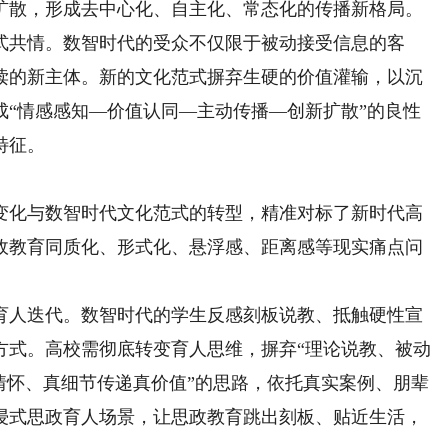
扩散，形成去中心化、自主化、常态化的传播新格局。
共情。数智时代的受众不仅限于被动接受信息的客
读的新主体。新的文化范式摒弃生硬的价值灌输，以沉
成“情感感知—价值认同—主动传播—创新扩散”的良性
特征。
化与数智时代文化范式的转型，精准对标了新时代高
政教育同质化、形式化、悬浮感、距离感等现实痛点问
人迭代。数智时代的学生反感刻板说教、抵触硬性宣
方式。高校需彻底转变育人思维，摒弃“理论说教、被动
情怀、真细节传递真价值”的思路，依托真实案例、朋辈
浸式思政育人场景，让思政教育跳出刻板、贴近生活，