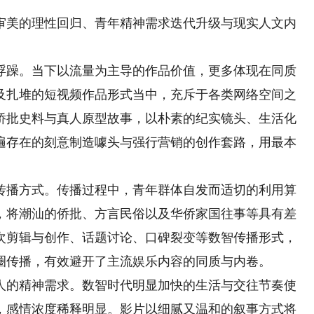
美的理性回归、青年精神需求迭代升级与现实人文内
躁。当下以流量为主导的作品价值，更多体现在同质
及扎堆的短视频作品形式当中，充斥于各类网络空间之
侨批史料与真人原型故事，以朴素的纪实镜头、生活化
遍存在的刻意制造噱头与强行营销的创作套路，用最本
播方式。传播过程中，青年群体自发而适切的利用算
，将潮汕的侨批、方言民俗以及华侨家国往事等具有差
次剪辑与创作、话题讨论、口碑裂变等数智传播形式，
圈传播，有效避开了主流娱乐内容的同质与内卷。
的精神需求。数智时代明显加快的生活与交往节奏使
，感情浓度稀释明显。影片以细腻又温和的叙事方式将