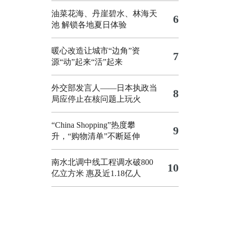
油菜花海、丹崖碧水、林海天
6
池 解锁各地夏日体验
暖心改造让城市“边角”资
7
源“动”起来“活”起来
外交部发言人——日本执政当
8
局应停止在核问题上玩火
“China Shopping”热度攀
9
升，“购物清单”不断延伸
南水北调中线工程调水破800
10
亿立方米 惠及近1.18亿人