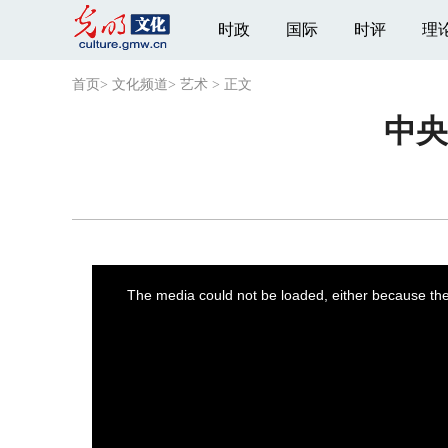
时政
国际
时评
理
首页
>
文化频道
>
艺术
>
正文
中央
This
is
a
The media could not be loaded, either because the 
modal
window.