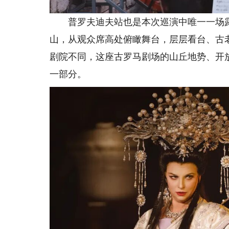
普罗夫迪夫站也是本次巡演中唯一一场露
山，从观众席高处俯瞰舞台，层层看台、古
剧院不同，这座古罗马剧场的山丘地势、开
一部分。