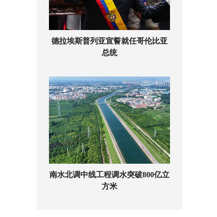
德拉埃斯普列亚宣誓就任哥伦比亚
总统
南水北调中线工程调水突破800亿立
方米