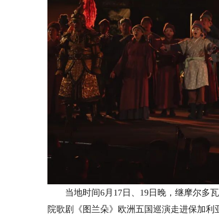
当地时间6月17日、19日晚，继摩尔多
院歌剧《图兰朵》欧洲五国巡演走进保加利