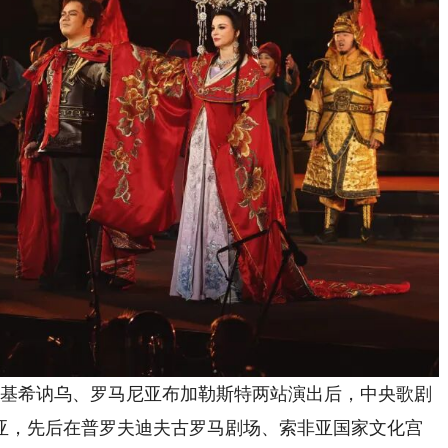
瓦基希讷乌、罗马尼亚布加勒斯特两站演出后，中央歌剧
亚，先后在普罗夫迪夫古罗马剧场、索非亚国家文化宫