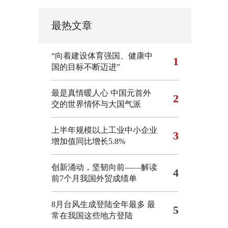
最热文章
“向着建设体育强国、健康中
1
国的目标不断迈进”
最是真情暖人心 中国元首外
2
交的世界情怀与大国气派
上半年规模以上工业中小企业
3
增加值同比增长5.8%
创新涌动，坚韧向前——解读
4
前7个月我国外贸成绩单
8月台风生成登陆全年最多 最
5
常在我国这些地方登陆