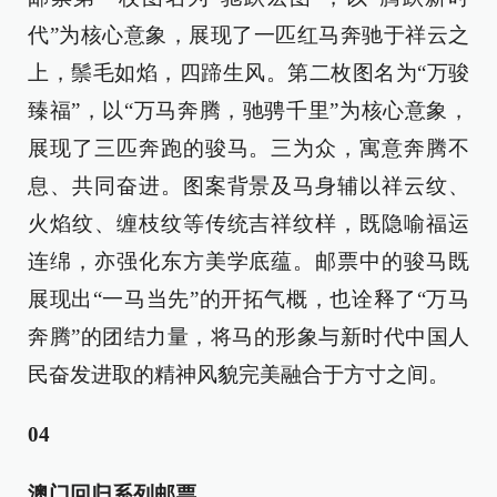
代”为核心意象，展现了一匹红马奔驰于祥云之
上，鬃毛如焰，四蹄生风。第二枚图名为“万骏
臻福”，以“万马奔腾，驰骋千里”为核心意象，
展现了三匹奔跑的骏马。三为众，寓意奔腾不
息、共同奋进。图案背景及马身辅以祥云纹、
火焰纹、缠枝纹等传统吉祥纹样，既隐喻福运
连绵，亦强化东方美学底蕴。邮票中的骏马既
展现出“一马当先”的开拓气概，也诠释了“万马
奔腾”的团结力量，将马的形象与新时代中国人
民奋发进取的精神风貌完美融合于方寸之间。
04
澳门回归系列邮票