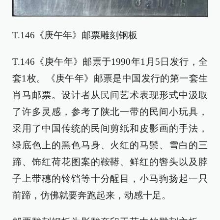
T.146《庚午年》邮票雕刻钢板
T.146《庚午年》邮票于1990年1月5日发行，全
套1枚。《庚午年》邮票是中国发行的第一套生
肖马邮票。设计者从民间艺术表现形式中汲取
了许多灵感，参考了陕北一带的民间小玩具，
采用了中国传统的民间剪纸和皮影画的手法，
绿底色上的黑色马身、火红的马鬃、雪白的三
蹄、饰红荷花图案的鞍鞯、鲜红的辔头以及脖
子上带穗的铃铛等十分醒目，小马驹扬起一只
前蹄，仿佛就要奔跑起来，动感十足。