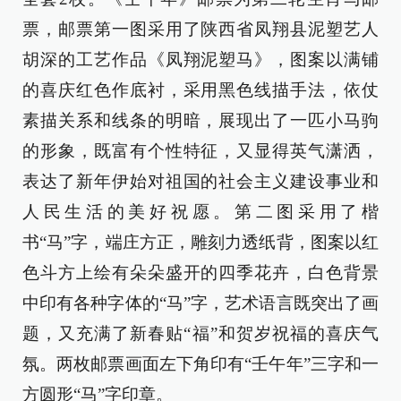
票，邮票第一图采用了陕西省凤翔县泥塑艺人
胡深的工艺作品《凤翔泥塑马》，图案以满铺
的喜庆红色作底衬，采用黑色线描手法，依仗
素描关系和线条的明暗，展现出了一匹小马驹
的形象，既富有个性特征，又显得英气潇洒，
表达了新年伊始对祖国的社会主义建设事业和
人民生活的美好祝愿。第二图采用了楷
书“马”字，端庄方正，雕刻力透纸背，图案以红
色斗方上绘有朵朵盛开的四季花卉，白色背景
中印有各种字体的“马”字，艺术语言既突出了画
题，又充满了新春贴“福”和贺岁祝福的喜庆气
氛。两枚邮票画面左下角印有“壬午年”三字和一
方圆形“马”字印章。