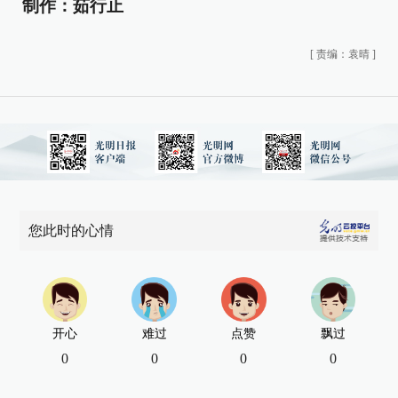
制作：茹行止
[
责编：袁晴
]
您此时的心情
开心
难过
点赞
飘过
0
0
0
0