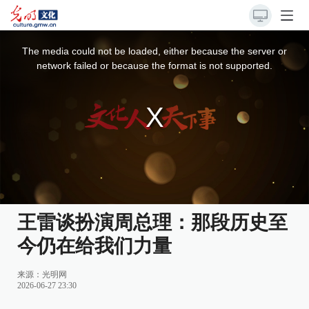
This
is
a
The media could not be loaded, either because the server or
modal
window.
network failed or because the format is not supported.
王雷谈扮演周总理：那段历史至
今仍在给我们力量
来源：
光明网
2026-06-27 23:30