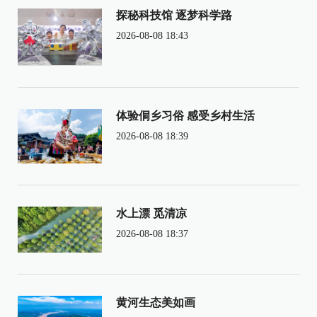
探秘科技馆 逐梦科学路
2026-08-08 18:43
体验侗乡习俗 感受乡村生活
2026-08-08 18:39
水上漂 觅清凉
2026-08-08 18:37
黄河生态美如画