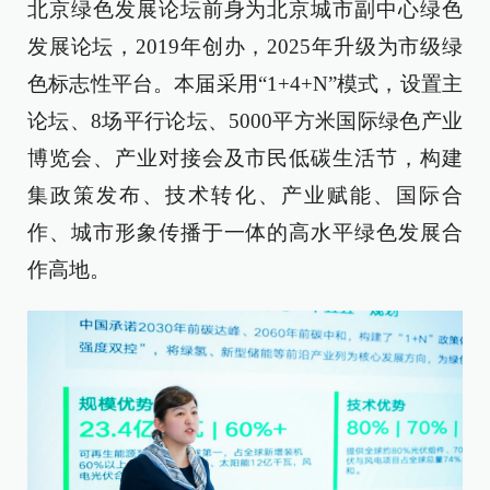
北京绿色发展论坛前身为北京城市副中心绿色
发展论坛，2019年创办，2025年升级为市级绿
色标志性平台。本届采用“1+4+N”模式，设置主
论坛、8场平行论坛、5000平方米国际绿色产业
博览会、产业对接会及市民低碳生活节，构建
集政策发布、技术转化、产业赋能、国际合
作、城市形象传播于一体的高水平绿色发展合
作高地。