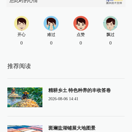
您此时的心情
开心
难过
点赞
飘过
0
0
0
0
推荐阅读
精耕乡土 特色种养的丰收答卷
2026-08-06 14:41
斑斓盐湖铺展大地图景