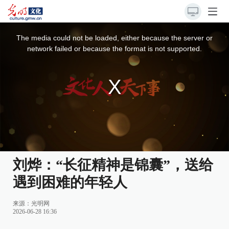
This
is
a
The media could not be loaded, either because the server or
modal
window.
network failed or because the format is not supported.
刘烨：“长征精神是锦囊”，送给
遇到困难的年轻人
来源：
光明网
2026-06-28 16:36