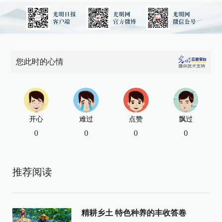
您此时的心情
开心
难过
点赞
飘过
0
0
0
0
推荐阅读
精耕乡土 特色种养的丰收答卷