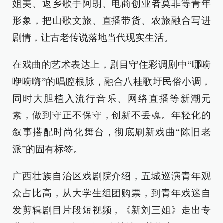
姐美、返乡歌手阿朗、电商创业者莫非等青年
形象，把山歌文旅、直播带货、农旅融合写进
剧情，让古老传说落地当代现实生活。
在戏曲的艺术表达上，剧目守住彩调剧中“哪嗬
咿嗬嗨”的唱腔根脉，融合八桂歌圩民俗小调，
同时大胆植入流行音乐、网络直播等新潮元
素，做到守正不保守，创新不丢魂。年轻化的
叙事搭配时尚化舞台，彻底刷新戏曲“陈旧老
派”的固有标签。
广西壮族自治区戏剧院介绍，五城巡演青年观
众占比高，从大学生组团购票，到青年戏迷自
发剪辑剧目片段短视频，《新刘三姐》走出专