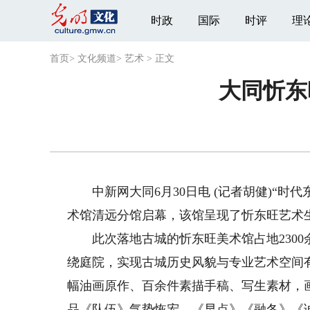
时政
国际
时评
理
首页
>
文化频道
>
艺术
>
正文
大同忻东
中新网大同6月30日电 (记者胡健)“时
术馆清远分馆启幕，该馆呈现了忻东旺艺术
此次落地古城的忻东旺美术馆占地2300
绕庭院，实现古城历史风貌与专业艺术空间
幅油画原作、百余件素描手稿、写生素材，
品《队伍》气势恢宏，《早点》《融冬》《