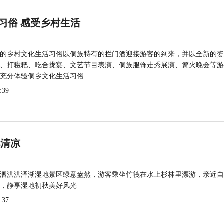
习俗 感受乡村生活
的乡村文化生活习俗以侗族特有的拦门酒迎接游客的到来，并以全新的姿
、打糍粑、吃合拢宴、文艺节目表演、侗族服饰走秀展演、篝火晚会等游
充分体验侗乡文化生活习俗
:39
觅清凉
泗洪洪泽湖湿地景区绿意盎然，游客乘坐竹筏在水上杉林里漂游，亲近自
，静享湿地初秋美好风光
:37