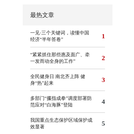
最热文章
一见·三个关键词，读懂中国
1
经济“半年答卷”
“紧紧抓住那些惠及面广、牵
2
一发而动全身的工作”
全民健身日 南北齐上阵 健
3
身“热”起来
多部门“攥指成拳”调度部署防
4
范应对“白海豚”登陆
我国重点生态保护区域保护成
5
效显著