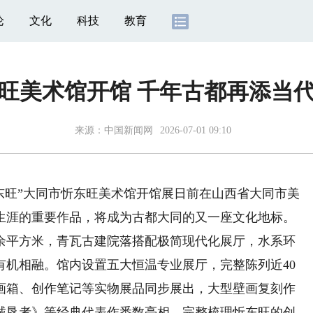
论
文化
科技
教育
旺美术馆开馆 千年古都再添当
来源：
中国新闻网
2026-07-01 09:10
代东旺”大同市忻东旺美术馆开馆展日前在山西省大同市美
生涯的重要作品，将成为古都大同的又一座文化地标。
余平方米，青瓦古建院落搭配极简现代化展厅，水系环
有机相融。馆内设置五大恒温专业展厅，完整陈列近40
画箱、创作笔记等实物展品同步展出，大型壁画复刻作
诚恳者》等经典代表作悉数亮相，完整梳理忻东旺的创