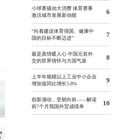
小球赛撬动大消费 体育赛事
6
激活城市发展新动能
“向着建设体育强国、健康中
7
国的目标不断迈进”
最是真情暖人心 中国元首外
8
交的世界情怀与大国气派
上半年规模以上工业中小企业
9
增加值同比增长5.8%
创新涌动，坚韧向前——解读
10
前7个月我国外贸成绩单