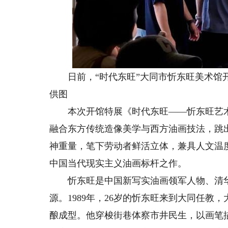
日前，“时代东旺”大同市忻东旺美术馆开
供图
本次开馆特展《时代东旺——忻东旺艺术
融合东方传统造像美学与西方油画技法，跳
神重量，笔下劳动者鲜活立体，兼具人文温
中国当代现实主义油画标杆之作。
忻东旺是中国新写实油画领军人物、清华
源。1989年，26岁的忻东旺来到大同任
酿成型。他穿梭街巷体察市井民生，以画笔