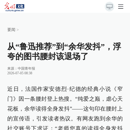
要闻
>
从“鲁迅推荐”到“余华发抖”，浮
夸的图书腰封该退场了
来源：
中国青年报
2026-07-05 08:38
近日，法国作家安德烈·纪德的经典小说《窄
门》因一条腰封登上热搜。“纯爱之巅，虐心天
花板，余华读得全身发抖”——这句印在腰封上
的宣传语，引发读者热议。有网友跑到余华的
社交账号下求证：“老师您真的读得全身发抖