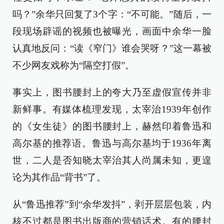
吗？”余华只回复了3个字：“不可能。”随后，一
段现场辟谣的视频也被曝光，画面中余华一脸
认真地反问：“读《窄门》谁会哭呀？”这一幕被
不少网友戏称为“隔空打假”。
事实上，图书腰封上的夸大乃至虚假宣传并非
新鲜事。有媒体梳理发现，太宰治1939年创作
的《女生徒》的图书腰封上，赫然印着鲁迅和
高尔基的推荐语。鲁迅与高尔基均于1936年离
世，二人是否知晓太宰治其人尚属未知，更遑
论为其作品“背书”了。
从“鲁迅推荐”到“余华发抖”，剥开层层包装，内
核不过都是图书出版商的营销话术。有的腰封