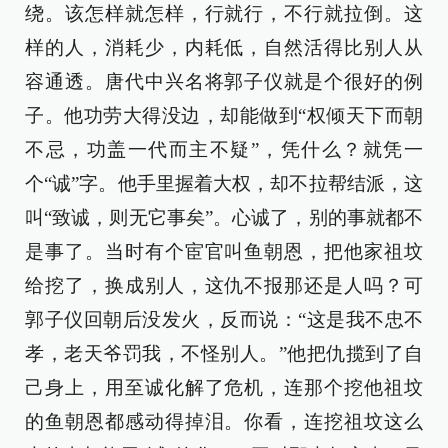
绕。该怎样就怎样，行就行，不行就拉倒。这
样的人，消耗少，内耗低，自然活得比别人从
容通透。唐代中兴名将郭子仪就是个很好的例
子。他功劳大得没边，却能做到“权倾天下而朝
不忌，功盖一代而主不疑”，凭什么？就凭一
个“诚”字。他手里握着大权，却不拉帮结派，这
叫“致诚，则无它事矣”。心诚了，别的事就都不
是事了。当时有个宦官叫鱼朝恩，把他家祖坟
给挖了，换成别人，这仇不报那还是人吗？可
郭子仪回朝后没发火，反而说：“这是我不忠不
孝，老天爷罚我，不怪别人。”他把仇揽到了自
己身上，用至诚化解了危机，连那个挖他祖坟
的鱼朝恩都感动得掉泪。你看，连挖祖坟这么