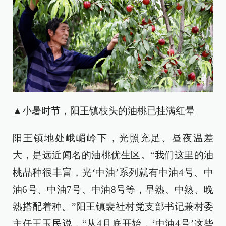
▲小暑时节，阳王镇枝头的油桃已挂满红晕
阳王镇地处峨嵋岭下，光照充足、昼夜温差
大，是远近闻名的油桃优生区。“我们这里的油
桃品种很丰富，光‘中油’系列就有中油4号、中
油6号、中油7号、中油8号等，早熟、中熟、晚
熟搭配着种。”阳王镇裴社村党支部书记兼村委
主任王玉民说，“从4月底开始，‘中油4号’这些