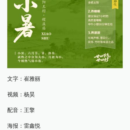
文字：崔雅丽
视频：杨昊
配音：王擎
海报：雷鑫悦