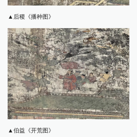
▲后稷《播种图》
▲伯益《开荒图》