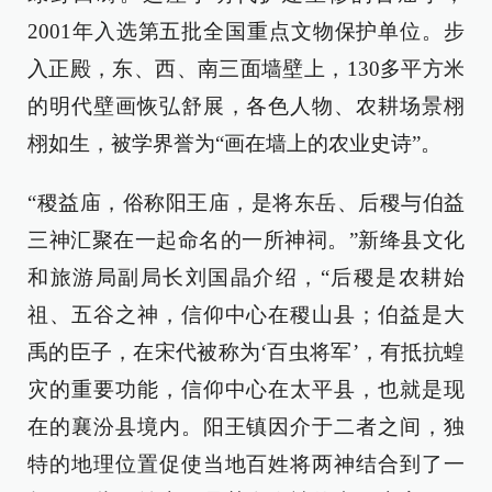
2001年入选第五批全国重点文物保护单位。步
入正殿，东、西、南三面墙壁上，130多平方米
的明代壁画恢弘舒展，各色人物、农耕场景栩
栩如生，被学界誉为“画在墙上的农业史诗”。
“稷益庙，俗称阳王庙，是将东岳、后稷与伯益
三神汇聚在一起命名的一所神祠。”新绛县文化
和旅游局副局长刘国晶介绍，“后稷是农耕始
祖、五谷之神，信仰中心在稷山县；伯益是大
禹的臣子，在宋代被称为‘百虫将军’，有抵抗蝗
灾的重要功能，信仰中心在太平县，也就是现
在的襄汾县境内。阳王镇因介于二者之间，独
特的地理位置促使当地百姓将两神结合到了一