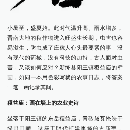
小暑至，盛夏始。此时气温升高、雨水增多，
晋南大地的秋作物进入旺盛生长期，虫害也容
易滋生，防虫成了庄稼人心头最要紧的事。没
有现代的药械，没有科技的加持，古人面对虫
害，又该如何应对？新绛县阳王镇稷益庙的壁
画，如同一本用色彩写就的农事日志，将答案
一笔一画记录其间。
稷益庙：画在墙上的农业史诗
坐落于阳王镇的东岳稷益庙，青砖黛瓦掩映于
绿野田畴。这座于明代扩建重修的古庙宇，