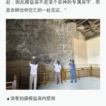
起，因此稷益庙不是某个农神的专属庙宇，而
是农耕信仰交汇的一处见证。”
▲游客拍摄稷益庙内壁画