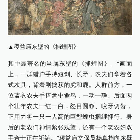
▲稷益庙东壁的《捕蝗图》
其中最著名的当属东壁的《捕蝗图》。“画面
上，一群猎户手持短剑、长矛，农夫们拿着各
式农具，背着刚擒获的虎和鹿。人群前方，一
位蓝衣农夫手捧盘中禽鸟，一动一静。后面两
个壮年农夫一红一白，怒目圆睁、咬牙切齿，
正用力将一只一人高的巨型蝗虫捆绑押行。身
后的老农们神情紧张观望，还有一个老农妇双
手合十正在祈祷。”稷益庙文保员杨真指向东壁