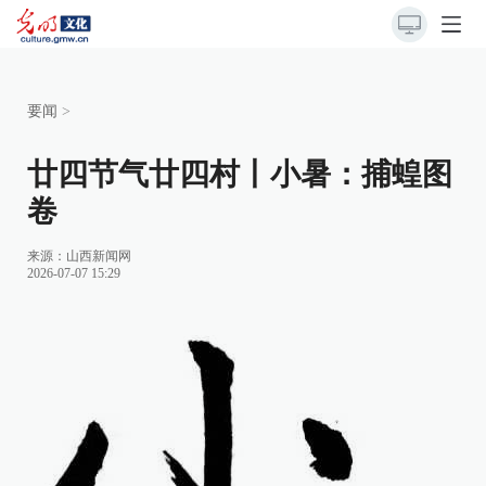
要闻
>
廿四节气廿四村丨小暑：捕蝗图
卷
来源：
山西新闻网
2026-07-07 15:29