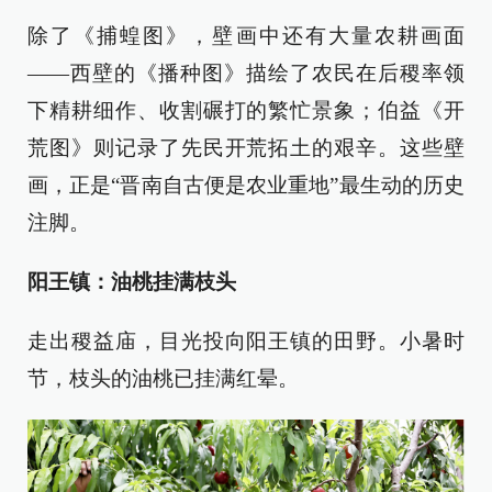
除了《捕蝗图》，壁画中还有大量农耕画面
——西壁的《播种图》描绘了农民在后稷率领
下精耕细作、收割碾打的繁忙景象；伯益《开
荒图》则记录了先民开荒拓土的艰辛。这些壁
画，正是“晋南自古便是农业重地”最生动的历史
注脚。
阳王镇：油桃挂满枝头
走出稷益庙，目光投向阳王镇的田野。小暑时
节，枝头的油桃已挂满红晕。