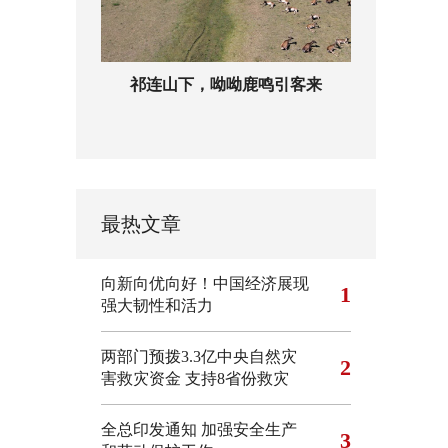
祁连山下，呦呦鹿鸣引客来
最热文章
向新向优向好！中国经济展现
1
强大韧性和活力
两部门预拨3.3亿中央自然灾
2
害救灾资金 支持8省份救灾
全总印发通知 加强安全生产
3