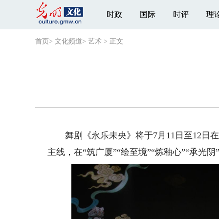
时政
国际
时评
理
首页
>
文化频道
>
艺术
>
正文
舞剧《永乐未央》将于7月11日至12日
主线，在“筑广厦”“绘至境”“炼釉心”“承光