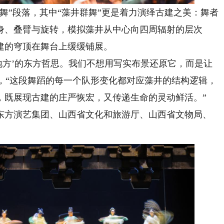
”段落，其中“藻井群舞”更是着力演绎古建之美：舞者
身、叠臂与旋转，模拟藻井从中心向四周辐射的层次
建的穹顶在舞台上缓缓铺展。
方’的东方哲思。我们不想用写实布景还原它，而是让
说，“这段舞蹈的每一个队形变化都对应藻井的结构逻辑，
，既展现古建的庄严恢宏，又传递生命的灵动鲜活。”
方演艺集团、山西省文化和旅游厅、山西省文物局、