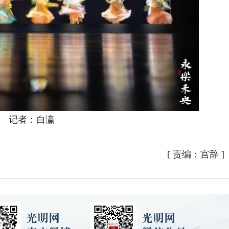
记者：白瀛
[
责编：宫辞
]