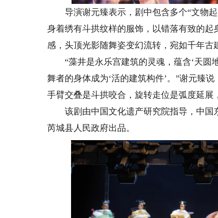
导演谢元臻表示，剧中包含多个“文物起舞
身着绣有斗拱纹样的服饰，以错落有致的起
感，头顶光影随舞姿变幻流转，宛如千年古
“藻井是永乐宫建筑的灵魂，蕴含‘天圆地
舞者的身体成为‘活的建筑构件’。”谢元臻
手臂交叠是斗拱咬合，旋转走位是弧度延展
该剧由中国文化遗产研究院指导，中国东
芮城县人民政府出品。