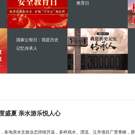
教育日
国家公祭日：我是历史
记忆传承人
度盛夏 亲水游乐悦人心
，各地亲水文旅业态持续升温，多样戏水、漂流、泛舟项目广受青睐，群