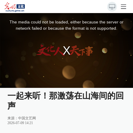
This
is
a
The media could not be loaded, either because the server or
modal
window.
network failed or because the format is not supported.
一起来听！那激荡在山海间的回
声
来源：
中国文艺网
2026-07-09 14:21