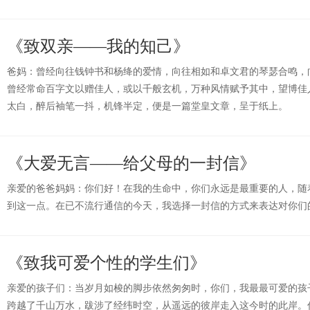
《致双亲——我的知己》
爸妈：曾经向往钱钟书和杨绛的爱情，向往相如和卓文君的琴瑟合鸣，
曾经常命百字文以赠佳人，或以千般玄机，万种风情赋予其中，望博佳
太白，醉后袖笔一抖，机锋半定，便是一篇堂皇文章，呈于纸上。
《大爱无言——给父母的一封信》
亲爱的爸爸妈妈：你们好！在我的生命中，你们永远是最重要的人，随
到这一点。在已不流行通信的今天，我选择一封信的方式来表达对你们
《致我可爱个性的学生们》
亲爱的孩子们：当岁月如梭的脚步依然匆匆时，你们，我最最可爱的孩
跨越了千山万水，跋涉了经纬时空，从遥远的彼岸走入这今时的此岸。