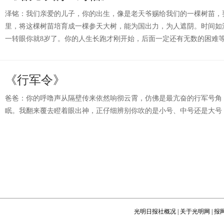
泽铭：我们亲爱的儿子，你的出生，像是老天爷赐给我们的一棵树苗，
里，将这棵树苗培育成一棵参天大树，能为国出力，为人遮阴。时间如
一转眼你就8岁了。你的人生长跑才刚开始，后面一定还有无数的困难
《行军令》
爸爸：你的呼噜声从隔壁传来依然响彻云霄，仿佛是最亢奋的行军号角
眠。我翻来覆去瞪着眼出神，正仔细辨别你吹的是小号、中号还是大号
光明日报社概况
|
关于光明网
|
报