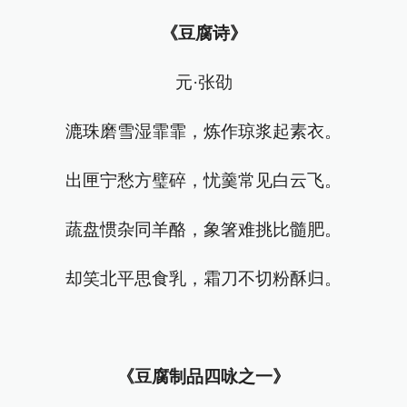
《豆腐诗》
元·张劭
漉珠磨雪湿霏霏，炼作琼浆起素衣。
出匣宁愁方璧碎，忧羹常见白云飞。
蔬盘惯杂同羊酪，象箸难挑比髓肥。
却笑北平思食乳，霜刀不切粉酥归。
《豆腐制品四咏之一》