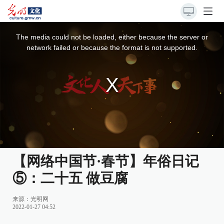
This
is
a
The media could not be loaded, either because the server or
modal
window.
network failed or because the format is not supported.
【网络中国节·春节】年俗日记
⑤：二十五 做豆腐
来源：
光明网
2022-01-27 04:52