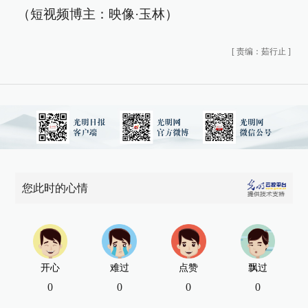
（短视频博主：
映像·玉林
）
[
责编：茹行止
]
您此时的心情
开心
难过
点赞
飘过
0
0
0
0