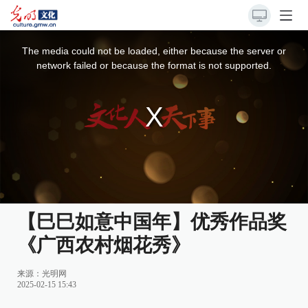
This
is
a
The media could not be loaded, either because the server or
modal
window.
network failed or because the format is not supported.
【巳巳如意中国年】优秀作品奖
《广西农村烟花秀》
来源：
光明网
2025-02-15 15:43