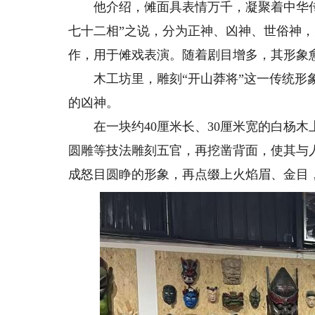
他介绍，傩面具表情万千，凝聚着中华传
七十二相”之说，分为正神、凶神、世俗神
作，用于傩戏表演。随着剧目增多，其形象
木工坊里，雕刻“开山莽将”这一传统形象
的凶神。
在一块约40厘米长、30厘米宽的白杨木
圆雕等技法雕刻五官，再挖凿背面，使其与
成怒目圆睁的形象，再点缀上火焰眉、金目