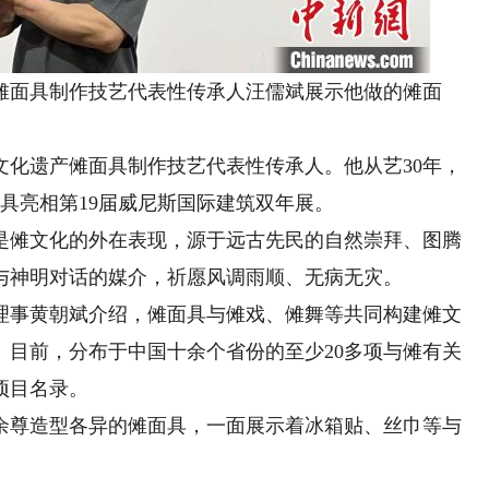
面具制作技艺代表性传承人汪儒斌展示他做的傩面
遗产傩面具制作技艺代表性传承人。他从艺30年，
具亮相第19届威尼斯国际建筑双年展。
傩文化的外在表现，源于远古先民的自然崇拜、图腾
与神明对话的媒介，祈愿风调雨顺、无病无灾。
事黄朝斌介绍，傩面具与傩戏、傩舞等共同构建傩文
。目前，分布于中国十余个省份的至少20多项与傩有关
项目名录。
尊造型各异的傩面具，一面展示着冰箱贴、丝巾等与