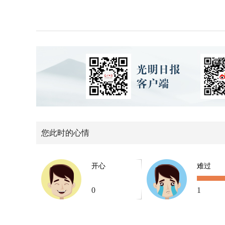
您此时的心情
开心
难过
0
1