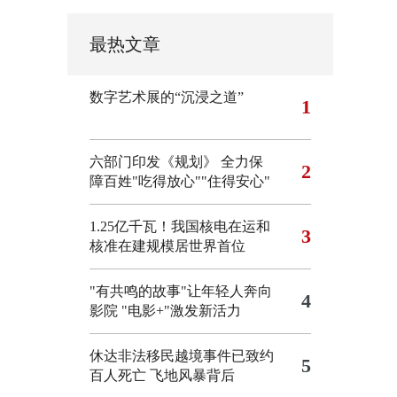
最热文章
数字艺术展的“沉浸之道”
1
六部门印发《规划》 全力保
2
障百姓"吃得放心""住得安心"
1.25亿千瓦！我国核电在运和
3
核准在建规模居世界首位
"有共鸣的故事"让年轻人奔向
4
影院
"电影+"激发新活力
休达非法移民越境事件已致约
5
百人死亡
飞地风暴背后