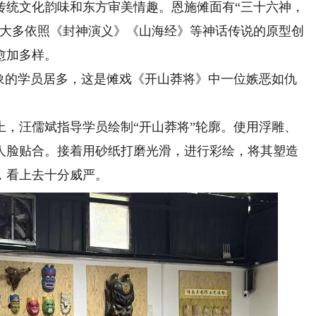
统文化韵味和东方审美情趣。恩施傩面有“三十六神，
，大多依照《封神演义》《山海经》等神话传说的原型创
愈加多样。
的学员居多，这是傩戏《开山莽将》中一位嫉恶如仇
上，汪儒斌指导学员绘制“开山莽将”轮廓。使用浮雕、
人脸贴合。接着用砂纸打磨光滑，进行彩绘，将其塑造
，看上去十分威严。