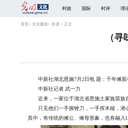
时政
国际
时评
理
首页
>
文化频道
>
非遗
>
正文
（寻
中新社湖北恩施7月2日电 题：千年傩面有
中新社记者 武一力
近来，一家位于湖北省恩施土家族苗族自
只见他们一手握锉刀，一手挥木槌，潜心
其中，有传统的傩公、傩母形象，也有融入LA