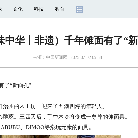
论
文化
科技
教育
味中华丨非遗）千年傩面有了“新
来源：
中国新闻网
2025-07-02 09:38
了“新面孔”
治州的木工坊，迎来了五湖四海的年轻人。
雕琢。三四天后，手中木块将变成一尊尊的傩面具。
BUBU、DIMOO等潮玩元素的面具。