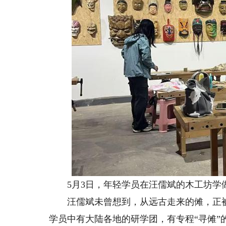
5月3日，年轻学员在汪儒斌的木工坊学
汪儒斌未曾想到，从远古走来的傩，正被越
学员中有大陆各地的研学团，有专程“寻傩”