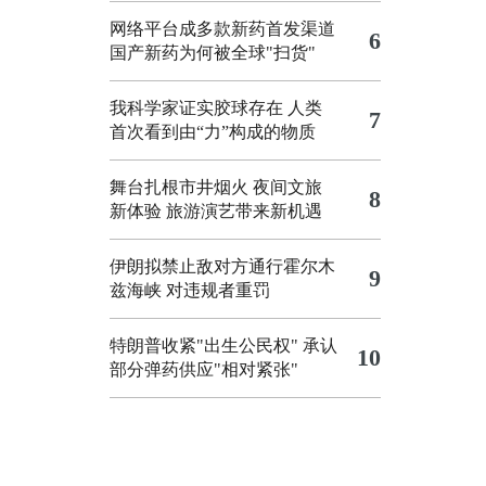
网络平台成多款新药首发渠道
6
国产新药为何被全球"扫货"
我科学家证实胶球存在 人类
7
首次看到由“力”构成的物质
舞台扎根市井烟火 夜间文旅
8
新体验
旅游演艺带来新机遇
伊朗拟禁止敌对方通行霍尔木
9
兹海峡 对违规者重罚
特朗普收紧"出生公民权"
承认
10
部分弹药供应"相对紧张"