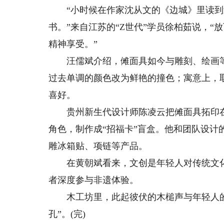
“小时候在作家沈从文的《边城》里读到过
书。”来自江苏的“Z世代”学员徐柏茹说，
精神享受。”
汪儒斌介绍，傩面具如今与雕刻、绘画等
过去单调的颜色改为鲜艳的撞色；寓意上，
喜好。
贵州新生代设计师陈凌云把傩面具拓印在宣纸
角色，制作成“招福卡”盲盒。他和团队设计
雕冰箱贴、项链等产品。
在黄朝斌看来，文创是年轻人对传统文化
者深度参与非遗体验。
木工坊里，此起彼伏的木槌声与年轻人的
孔”。(完)