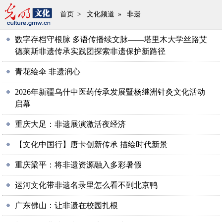
首页
>
文化频道
»
非遗
数字存档守根脉 多语传播续文脉——塔里木大学丝路艾
德莱斯非遗传承实践团探索非遗保护新路径
青花绘伞 非遗润心
2026年新疆乌什中医药传承发展暨杨继洲针灸文化活动
启幕
重庆大足：非遗展演激活夜经济
【文化中国行】唐卡创新传承 描绘时代新景
重庆梁平：将非遗资源融入多彩暑假
运河文化带非遗名录里怎么看不到北京鸭
广东佛山：让非遗在校园扎根