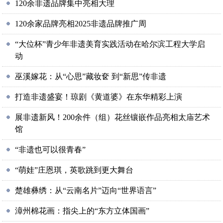
120余非遗品牌集中亮相大理
120余家品牌亮相2025非遗品牌推广周
“大位杯”青少年非遗美育实践活动在哈尔滨工程大学启
动
巫溪嫁花：从“心思”藏妆奁 到“新思”传非遗
打造非遗盛宴！琼剧《黄道婆》在东华精彩上演
展非遗新风！200余件（组）花丝镶嵌作品亮相太庙艺术
馆
“非遗也可以很青春”
“萌娃”庄恩琪，英歌跳到更大舞台
楚雄彝绣：从“云南名片”迈向“世界语言”
漳州棉花画：指尖上的“东方立体国画”