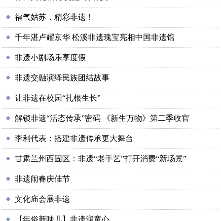
福气姑苏，精彩非遗！
千年湛卢耀京华 松溪非遗瑰宝亮相中国非遗馆
非遗小剧场乐享度假
非遗交融演绎民族团结故事
让非遗在校园“扎根生长”
解锁非遗“活态传承”密码 《新生万物》第二季收官
李利代表：搭建非遗传承更大舞台
甘肃兰州西固区：非遗“老手艺”打开消费“新场景”
非遗闹春庆佳节
文化庙会展非遗
【年俗新味儿】非遗润童心