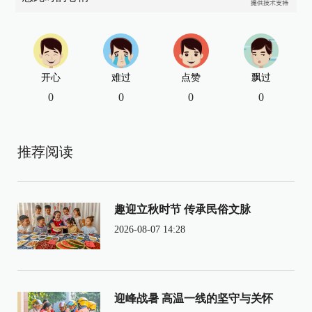
开心
难过
点赞
飘过
0
0
0
0
推荐阅读
趣迎立秋时节 传承民俗文脉
2026-08-07 14:28
迎峰战暑 高温一线的坚守与关怀