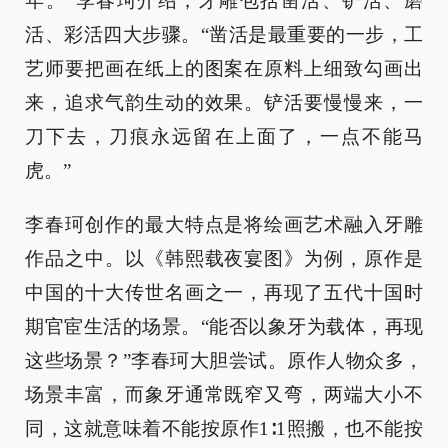
年。”李春珂介绍，牙雕包括凿活、铲活、磨
活、彩活四大步骤。“凿活是最重要的一步，工
艺师要把画在纸上的图案在原料上细致勾画出
来，追求气韵生动的效果。铲活要慢慢来，一
刀下去，刀痕永远留在上面了，一点不能马
虎。”
李春珂创作的最大特点是将绘画艺术融入牙雕
作品之中。以《韩熙载夜宴图》为例，原作是
中国的十大传世名画之一，再现了五代十国时
期官宦生活的场景。“能否以象牙为载体，再现
这些场景？”李春珂大胆尝试。原作人物众多，
场景丰富，而象牙通常既窄又弯，两端大小不
同，这就意味着不能按原作1∶1照搬，也不能按