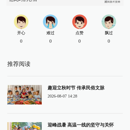
开心
难过
点赞
飘过
0
0
0
0
推荐阅读
趣迎立秋时节 传承民俗文脉
2026-08-07 14:28
迎峰战暑 高温一线的坚守与关怀