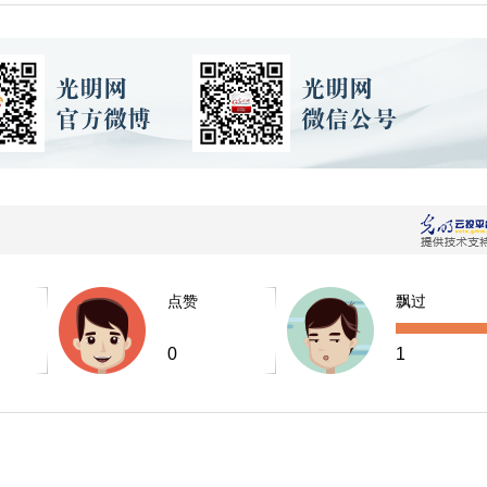
点赞
飘过
0
1