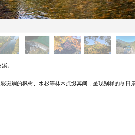
曲溪。
斑斓的枫树、水杉等林木点缀其间，呈现别样的冬日景