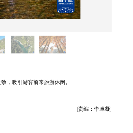
这是1
致，吸引游客前来旅游休闲。
近日，
新华社
[责编：李卓凝]