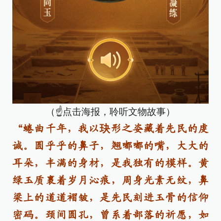
（☝点击海报，聆听文物故事）
“蜷曲千年，我以玦形之姿藏着先民的虔
诚。圆乎乎的鼻子，翘嘟嘟的嘴，大大的
耳朵，丰满的身材，是我独有的模样。黄
绿玉质裹着岁月沁痕，周身光素无纹，鼻
梁上的道道褶皱，是先民刻进玉骨的信仰
密码。颈间圆孔，曾系着部落的祈愿，如