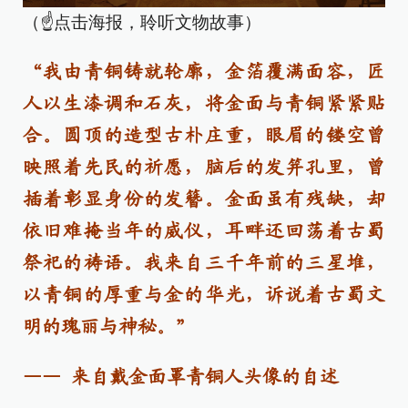
（☝点击海报，聆听文物故事）
“我由青铜铸就轮廓，金箔覆满面容，匠
人以生漆调和石灰，将金面与青铜紧紧贴
合。圆顶的造型古朴庄重，眼眉的镂空曾
映照着先民的祈愿，脑后的发笄孔里，曾
插着彰显身份的发簪。金面虽有残缺，却
依旧难掩当年的威仪，耳畔还回荡着古蜀
祭祀的祷语。我来自三千年前的三星堆，
以青铜的厚重与金的华光，诉说着古蜀文
明的瑰丽与神秘。”
—— 来自戴金面罩青铜人头像的自述