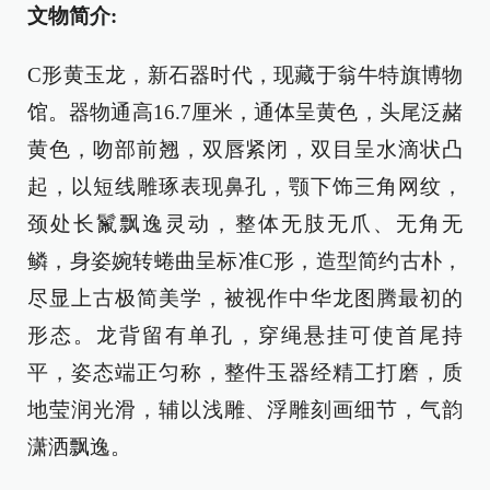
文物简介:
C形黄玉龙，新石器时代，现藏于翁牛特旗博物
馆。器物通高16.7厘米，通体呈黄色，头尾泛赭
黄色，吻部前翘，双唇紧闭，双目呈水滴状凸
起，以短线雕琢表现鼻孔，颚下饰三角网纹，
颈处长鬣飘逸灵动，整体无肢无爪、无角无
鳞，身姿婉转蜷曲呈标准C形，造型简约古朴，
尽显上古极简美学，被视作中华龙图腾最初的
形态。龙背留有单孔，穿绳悬挂可使首尾持
平，姿态端正匀称，整件玉器经精工打磨，质
地莹润光滑，辅以浅雕、浮雕刻画细节，气韵
潇洒飘逸。