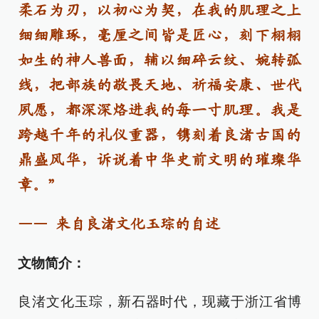
柔石为刃，以初心为契，在我的肌理之上
细细雕琢，毫厘之间皆是匠心，刻下栩栩
如生的神人兽面，辅以细碎云纹、婉转弧
线，把部族的敬畏天地、祈福安康、世代
夙愿，都深深烙进我的每一寸肌理。我是
跨越千年的礼仪重器，镌刻着良渚古国的
鼎盛风华，诉说着中华史前文明的璀璨华
章。”
—— 来自良渚文化玉琮的自述
文物简介：
良渚文化玉琮，新石器时代，现藏于浙江省博