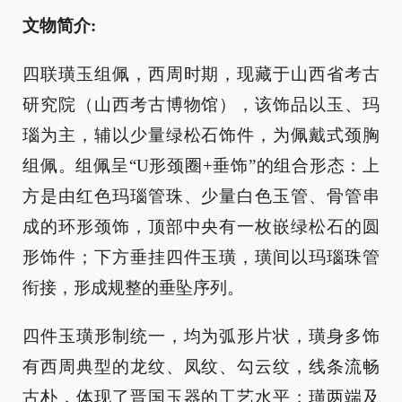
文物简介:
四联璜玉组佩，西周时期，现藏于山西省考古
研究院（山西考古博物馆），该饰品以玉、玛
瑙为主，辅以少量绿松石饰件，为佩戴式颈胸
组佩。组佩呈“U形颈圈+垂饰”的组合形态：上
方是由红色玛瑙管珠、少量白色玉管、骨管串
成的环形颈饰，顶部中央有一枚嵌绿松石的圆
形饰件；下方垂挂四件玉璜，璜间以玛瑙珠管
衔接，形成规整的垂坠序列。
四件玉璜形制统一，均为弧形片状，璜身多饰
有西周典型的龙纹、凤纹、勾云纹，线条流畅
古朴，体现了晋国玉器的工艺水平；璜两端及