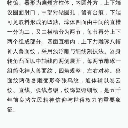
物馆。器形为扁矮方柱体，内圆外方，上下端
设圆面射口，中部对钻圆孔，留有台痕，下端
可见取料形成的凹缺。琮体四面由中间的直槽
一分为二，又由横槽分为两节，每节再分上下
两个组成部分。四面直槽内，上下共雕琢八幅
神人兽面纹，采用浅浮雕与细线刻技法。器身
转角凸面以中轴线向两侧展开，每两节雕琢一
组简化神人兽面纹，四角规整，左右对称。兽
面纹两侧各雕变形夸张鸟纹，通体辅以卷云
纹、直线、弧线点缀，纹饰繁缛细致，是五千
年前良渚先民精神信仰与世俗权力的重要象
征。