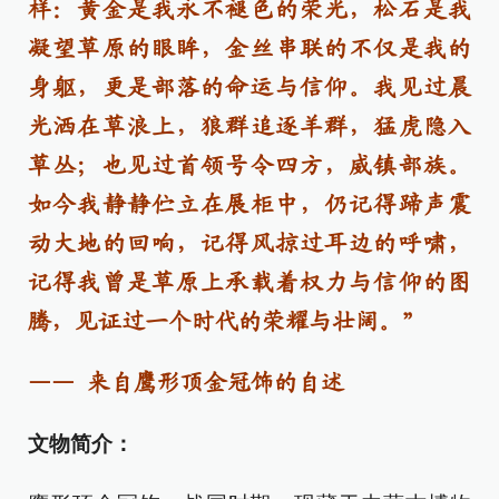
样：黄金是我永不褪色的荣光，松石是我
凝望草原的眼眸，金丝串联的不仅是我的
身躯，更是部落的命运与信仰。我见过晨
光洒在草浪上，狼群追逐羊群，猛虎隐入
草丛；也见过首领号令四方，威镇部族。
如今我静静伫立在展柜中，仍记得蹄声震
动大地的回响，记得风掠过耳边的呼啸，
记得我曾是草原上承载着权力与信仰的图
腾，见证过一个时代的荣耀与壮阔。”
—— 来自鹰形顶金冠饰的自述
文物简介：