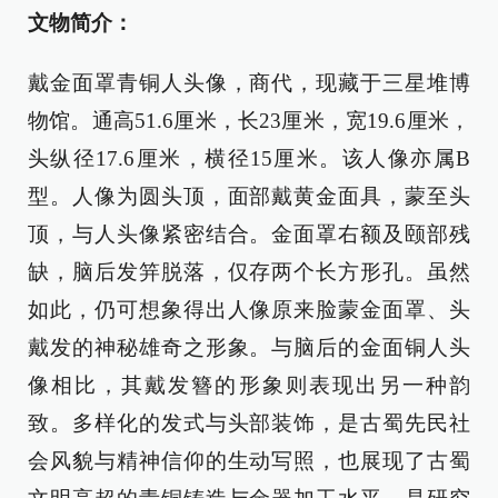
文物简介：
戴金面罩青铜人头像，商代，现藏于三星堆博
物馆。通高51.6厘米，长23厘米，宽19.6厘米，
头纵径17.6厘米，横径15厘米。该人像亦属B
型。人像为圆头顶，面部戴黄金面具，蒙至头
顶，与人头像紧密结合。金面罩右额及颐部残
缺，脑后发笄脱落，仅存两个长方形孔。虽然
如此，仍可想象得出人像原来脸蒙金面罩、头
戴发的神秘雄奇之形象。与脑后的金面铜人头
像相比，其戴发簪的形象则表现出另一种韵
致。多样化的发式与头部装饰，是古蜀先民社
会风貌与精神信仰的生动写照，也展现了古蜀