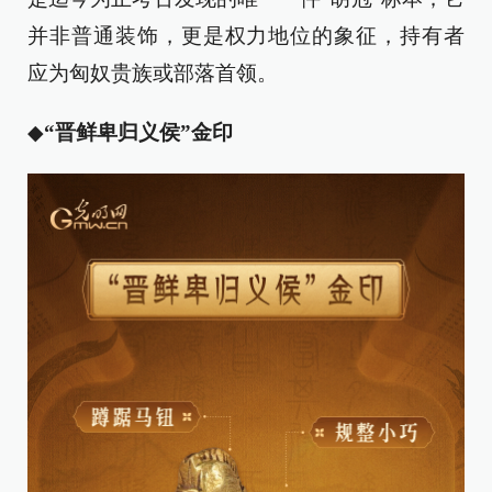
并非普通装饰，更是权力地位的象征，持有者
应为匈奴贵族或部落首领。
◆
“晋鲜卑归义侯”金印