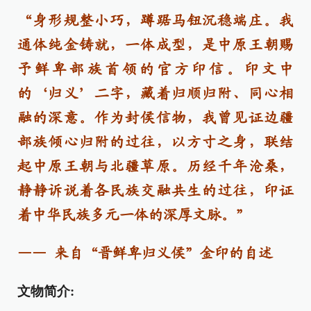
“身形规整小巧，蹲踞马钮沉稳端庄。我
通体纯金铸就，一体成型，是中原王朝赐
予鲜卑部族首领的官方印信。印文中
的‘归义’二字，藏着归顺归附、同心相
融的深意。作为封侯信物，我曾见证边疆
部族倾心归附的过往，以方寸之身，联结
起中原王朝与北疆草原。历经千年沧桑，
静静诉说着各民族交融共生的过往，印证
着中华民族多元一体的深厚文脉。”
—— 来自“晋鲜卑归义侯”金印的自述
文物简介: