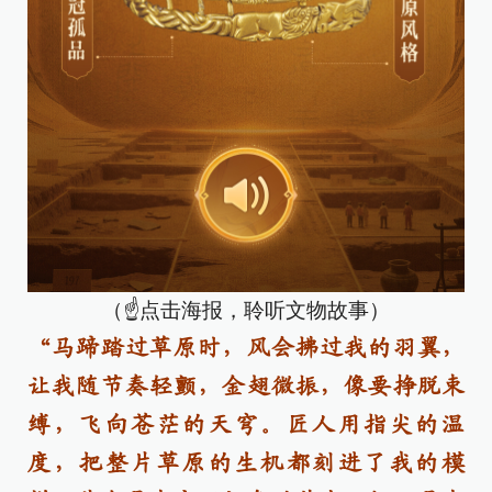
（☝点击海报，聆听文物故事）
“马蹄踏过草原时，风会拂过我的羽翼，
让我随节奏轻颤，金翅微振，像要挣脱束
缚，飞向苍茫的天穹。匠人用指尖的温
度，把整片草原的生机都刻进了我的模