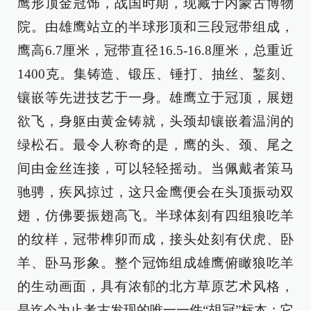
鹰形顶金冠饰，战国时期，现藏于内蒙古博物
院。由雄鹰站立的半球形顶和三段冠带组成，
鹰高6.7厘米，冠带直径16.5-16.8厘米，总重近
1400克。集铸造、锻压、锤打、抽丝、錾刻、
镶嵌等先进技艺于一身。雄鹰立于冠顶，展翅
欲飞，身躯由黄金铸就，头颈却镶嵌着温润的
绿松石。最令人称奇的是，鹰的头、颈、尾之
间由金丝连接，可以轻轻摇动。当佩戴者策马
驰骋，疾风掠过，这只金鹰便会在头顶振动双
翅，仿佛要振翅高飞。半球体刻有四组狼吃羊
的纹样，冠带榫卯而成，接头处刻有伏虎、卧
羊、卧马形象。整个冠饰组成雄鹰俯瞰狼吃羊
的生动画面，具有浓郁的北方草原艺术风格，
是迄今为止考古发现的唯一一件“胡冠”标本；它