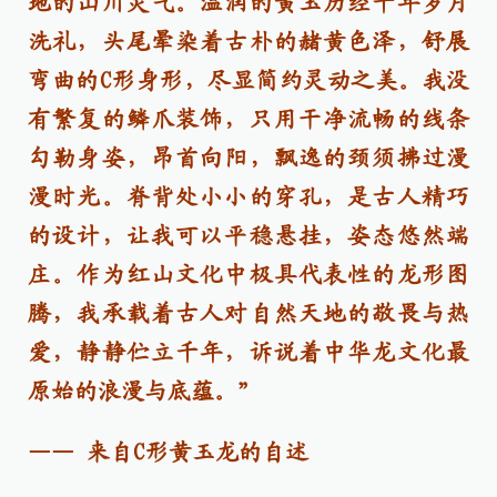
地的山川灵气。温润的黄玉历经千年岁月
洗礼，头尾晕染着古朴的赭黄色泽，舒展
弯曲的C形身形，尽显简约灵动之美。我没
有繁复的鳞爪装饰，只用干净流畅的线条
勾勒身姿，昂首向阳，飘逸的颈须拂过漫
漫时光。脊背处小小的穿孔，是古人精巧
的设计，让我可以平稳悬挂，姿态悠然端
庄。作为红山文化中极具代表性的龙形图
腾，我承载着古人对自然天地的敬畏与热
爱，静静伫立千年，诉说着中华龙文化最
原始的浪漫与底蕴。”
—— 来自C形黄玉龙的自述