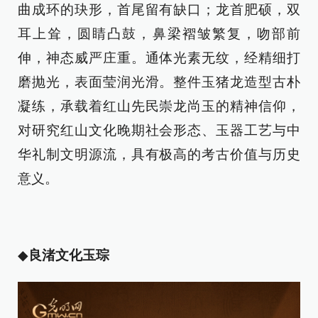
曲成环的玦形，首尾留有缺口；龙首肥硕，双
耳上耸，圆睛凸鼓，鼻梁褶皱繁复，吻部前
伸，神态威严庄重。通体光素无纹，经精细打
磨抛光，表面莹润光滑。整件玉猪龙造型古朴
凝练，承载着红山先民崇龙尚玉的精神信仰，
对研究红山文化晚期社会形态、玉器工艺与中
华礼制文明源流，具有极高的考古价值与历史
意义。
◆
良渚文化玉琮