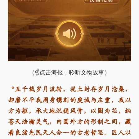
（☝点击海报，聆听文物故事）
“五千载岁月流转，泥土封存岁月沧桑，
却磨不平我周身镌刻的虔诚与庄重。我以
方为躯，承大地沉稳风骨，以圆为芯，纳
苍天浩瀚灵气，内圆外方的形制之间，藏
着良渚先民天人合一的古老哲思。匠人以