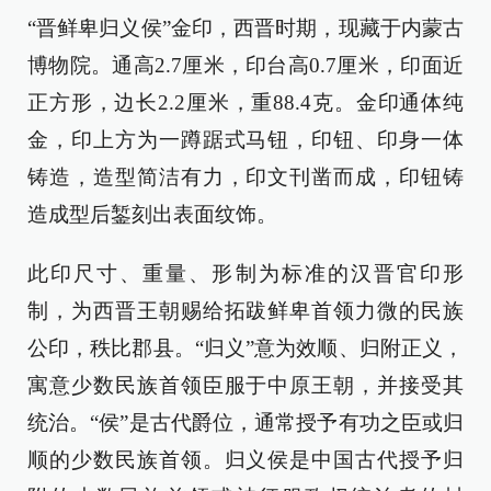
“晋鲜卑归义侯”金印，西晋时期，现藏于内蒙古
博物院。通高2.7厘米，印台高0.7厘米，印面近
正方形，边长2.2厘米，重88.4克。金印通体纯
金，印上方为一蹲踞式马钮，印钮、印身一体
铸造，造型简洁有力，印文刊凿而成，印钮铸
造成型后錾刻出表面纹饰。
此印尺寸、重量、形制为标准的汉晋官印形
制，为西晋王朝赐给拓跋鲜卑首领力微的民族
公印，秩比郡县。“归义”意为效顺、归附正义，
寓意少数民族首领臣服于中原王朝，并接受其
统治。“侯”是古代爵位，通常授予有功之臣或归
顺的少数民族首领。归义侯是中国古代授予归