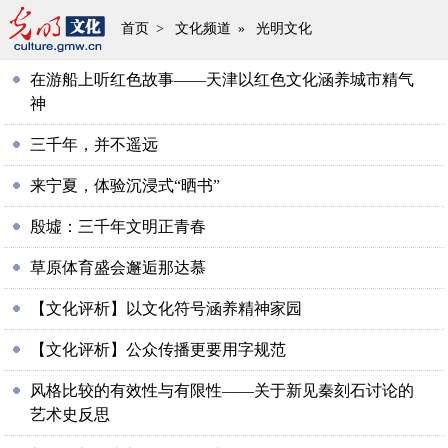
首页
>
文化频道
»
光明文化
在游船上听红色故事——天津以红色文化涵养城市精气
神
三千年，并不遥远
来宁夏，体验沉浸式“晒书”
殷墟：三千年文明正青春
草原体育盛会邂逅那达慕
【文化评析】以文化符号涵养精神家园
【文化评析】公众传播更要用字规范
风格比较的有效性与有限性——关于新见秦刻石讨论的
艺术史反思