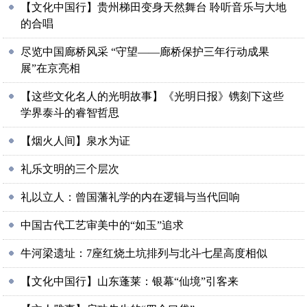
【文化中国行】贵州梯田变身天然舞台 聆听音乐与大地
的合唱
尽览中国廊桥风采 “守望——廊桥保护三年行动成果
展”在京亮相
【这些文化名人的光明故事】《光明日报》镌刻下这些
学界泰斗的睿智哲思
【烟火人间】泉水为证
礼乐文明的三个层次
礼以立人：曾国藩礼学的内在逻辑与当代回响
中国古代工艺审美中的“如玉”追求
牛河梁遗址：7座红烧土坑排列与北斗七星高度相似
【文化中国行】山东蓬莱：银幕“仙境”引客来