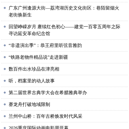
广东广州逢源大街—荔湾湖历史文化街区：巷陌留烟火
老街焕新生
回望峥嵘岁月 赓续红色初心——建党一百零五周年之际
寻访延安革命纪念馆
“非遗演出季”：恭王府里听弦音雅韵
“铁路老物件精品说”走进新疆
数百件出水珍品在津亮相
听，档案里的动人故事
第二届世界古典学大会在希腊雅典举办
赛龙舟打破地域限制
兰州中山桥：百年古桥焕发时代风采
2026重庆国际动画电影周开幕