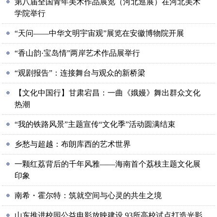
第八届全国青年美术作品展览（河北巡展）在河北美术
学院举行
“天问——中华文明宇宙观”展览在安徽博物院开展
“香山韵·宝岛情”两岸艺术作品展举行
“观剧报告”：连接舞台与观众的新桥梁
【文化中国行】甘肃宕昌：一曲《娥嫚》舞出群众文化
热潮
“我的铁路风景”主题宣传“文化季”活动圆满结束
乡愁与超越：布朗库西的艺术世界
一颗红荔背后的千年风雅——海南首个荔枝主题文化展
印象
南希・霍尔特：筑就空间与心灵的共生之境
山东推进校园公益电影放映建设 93所高校试点打造光影