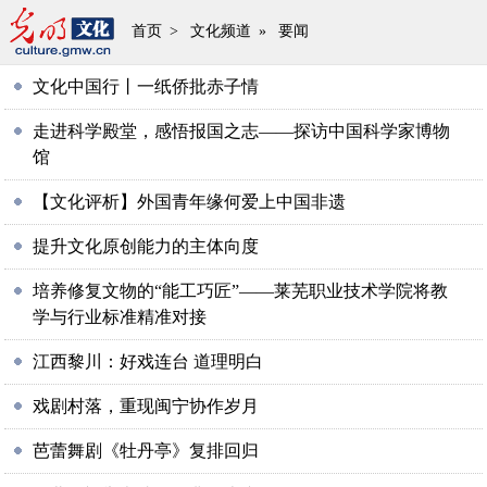
首页
>
文化频道
»
要闻
文化中国行丨一纸侨批赤子情
走进科学殿堂，感悟报国之志——探访中国科学家博物
馆
【文化评析】外国青年缘何爱上中国非遗
提升文化原创能力的主体向度
培养修复文物的“能工巧匠”——莱芜职业技术学院将教
学与行业标准精准对接
江西黎川：好戏连台 道理明白
戏剧村落，重现闽宁协作岁月
芭蕾舞剧《牡丹亭》复排回归