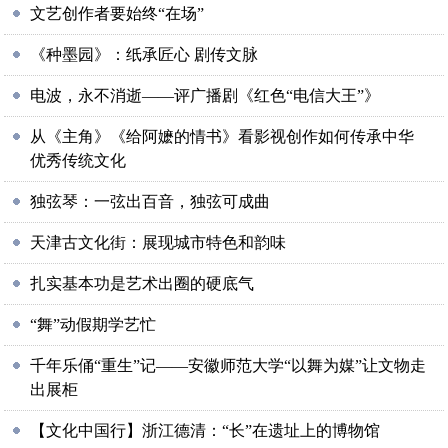
文艺创作者要始终“在场”
《种墨园》：纸承匠心 剧传文脉
电波，永不消逝——评广播剧《红色“电信大王”》
从《主角》《给阿嬷的情书》看影视创作如何传承中华
优秀传统文化
独弦琴：一弦出百音，独弦可成曲
天津古文化街：展现城市特色和韵味
扎实基本功是艺术出圈的硬底气
“舞”动假期学艺忙
千年乐俑“重生”记——安徽师范大学“以舞为媒”让文物走
出展柜
【文化中国行】浙江德清：“长”在遗址上的博物馆