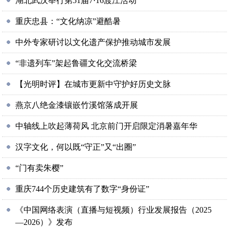
湖北武汉举行第51届7·16渡江活动
重庆忠县：“文化纳凉”避酷暑
中外专家研讨以文化遗产保护推动城市发展
“非遗列车”架起鲁疆文化交流桥梁
【光明时评】在城市更新中守护好历史文脉
燕京八绝金漆镶嵌竹溪馆落成开展
中轴线上吹起薄荷风 北京前门开启限定消暑嘉年华
汉字文化，何以既“守正”又“出圈”
“门有卖朱樱”
重庆744个历史建筑有了数字“身份证”
《中国网络表演（直播与短视频）行业发展报告（2025
—2026）》发布